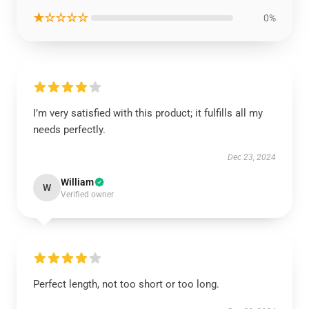
★☆☆☆☆
0%
I’m very satisfied with this product; it fulfills all my
needs perfectly.
Dec 23, 2024
William
W
Verified owner
Perfect length, not too short or too long.