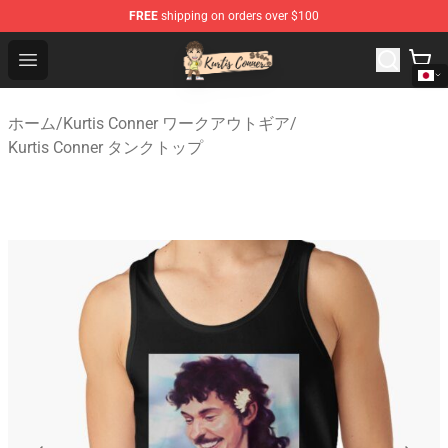
FREE
shipping on orders over $100
Kurtis Conner Store - Official Kurtis Conner Merchandise
Open menu
ホーム
/
Kurtis Conner ワークアウトギア
/
Kurtis Conner タンクトップ