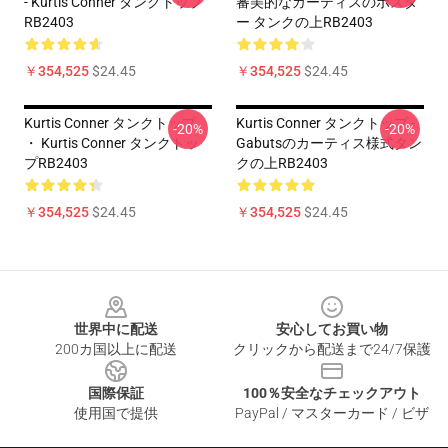
- Kurtis Conner タンクトップ
審美的なカーティスのポスタ
RB2403
ー タンクの上RB2403
￥354,525
$24.45
￥354,525
$24.45
Kurtis Conner タンクトップ
Kurtis Conner タンクトップ -
-20%
-20%
・ Kurtis Conner タンクトッ
Gabutsのカーティス様式タン
プRB2403
クの上RB2403
￥354,525
$24.45
￥354,525
$24.45
Footer
世界中に配送
安心してお買い物
200カ国以上に配送
クリックから配送まで24/7保護
国際保証
100％安全なチェックアウト
使用国で提供
PayPal / マスターカード / ビザ