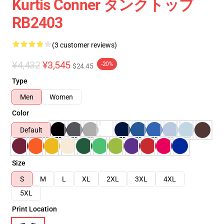
Kurtis Conner タンクトップ
RB2403
(3 customer reviews)
¥4,432
¥3,545
-20%
$24.45
Type
Men
Women
Color
Default
Size
S
M
L
XL
2XL
3XL
4XL
5XL
Print Location