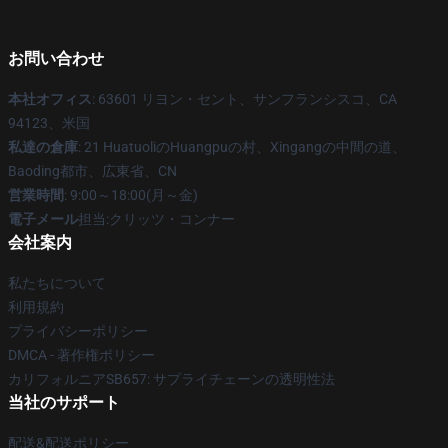
お問い合わせ
本社オフィス
: 63601 リヨン・セント、サンフランシスコ、CA
94123、米国
私達の倉庫
: 21 HuatuoliのHuangpuの村、Xingangの中間の道、
Baoding都市、広東省、CN
営業時間
: 9:00～18:00(月～金)
電子メール
担当:クリッツ・コンナー
会社案内
私たちについて
利用規約
プライバシーポリシー
DMCA - 著作権ポリシー
カリフォルニアSB657: サプライチェーンの透明性法
当社のサポート
配送&配送ポリシー