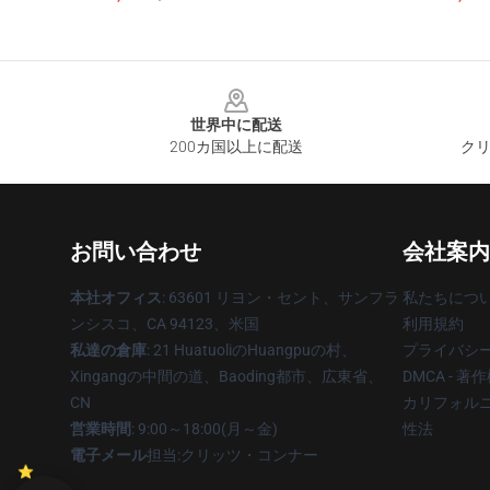
Footer
世界中に配送
200カ国以上に配送
クリ
お問い合わせ
会社案内
本社オフィス
: 63601 リヨン・セント、サンフラ
私たちにつ
ンシスコ、CA 94123、米国
利用規約
私達の倉庫
: 21 HuatuoliのHuangpuの村、
プライバシ
Xingangの中間の道、Baoding都市、広東省、
DMCA - 
CN
カリフォルニ
営業時間
: 9:00～18:00(月～金)
性法
電子メール
担当:クリッツ・コンナー