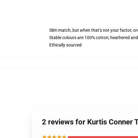
Slim match, but when that’s not your factor, o
Stable colours are 100% cotton; heathered and
Ethically sourced
2 reviews for Kurtis Conner 
★★★★★