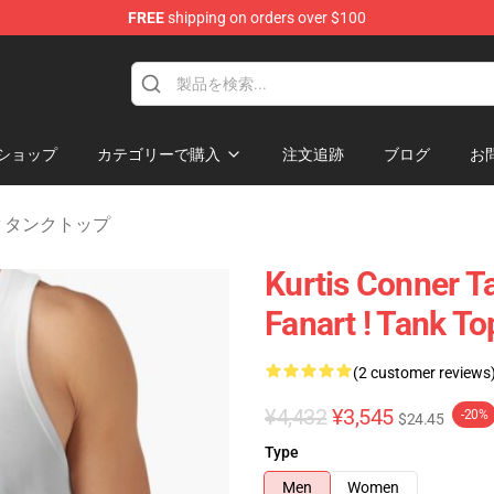
FREE
shipping on orders over $100
se Shop
ショップ
カテゴリーで購入
注文追跡
ブログ
お
nner タンクトップ
Kurtis Conner T
Fanart ! Tank T
(2 customer reviews
¥4,432
¥3,545
-20%
$24.45
Type
Men
Women