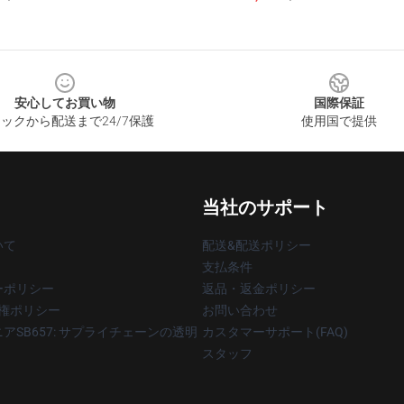
安心してお買い物
国際保証
ックから配送まで24/7保護
使用国で提供
当社のサポート
いて
配送&配送ポリシー
支払条件
ーポリシー
返品・返金ポリシー
著作権ポリシー
お問い合わせ
アSB657: サプライチェーンの透明
カスタマーサポート(FAQ)
スタッフ