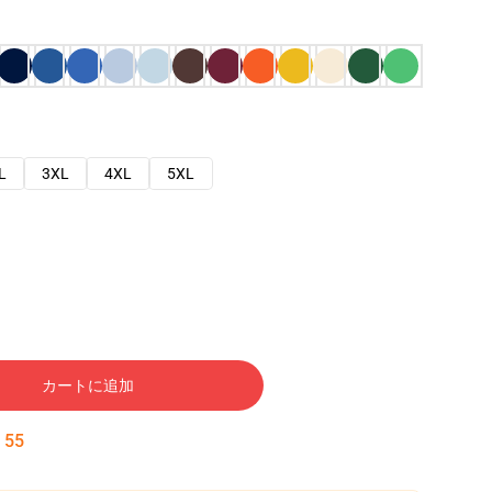
L
3XL
4XL
5XL
カートに追加
:
54