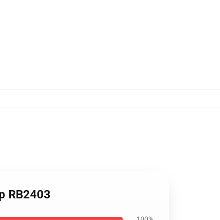
Top RB2403
100%