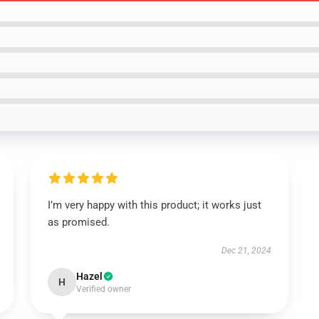
I’m very happy with this product; it works just
as promised.
Dec 21, 2024
Hazel
H
Verified owner