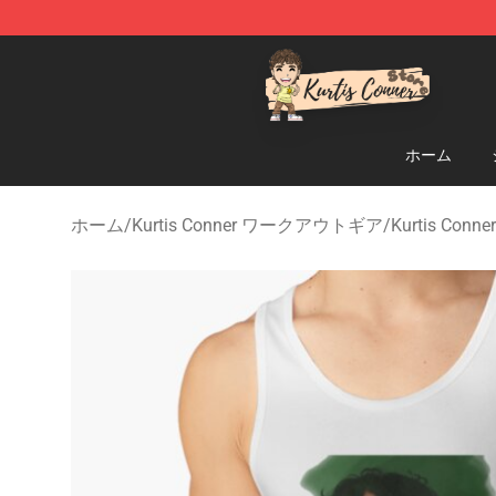
Kurtis Conner Store - Official Kurtis Conner Merchandi
ホーム
ホーム
/
Kurtis Conner ワークアウトギア
/
Kurtis Co