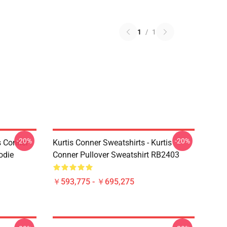
1
/
1
-20%
-20%
s Conner
Kurtis Conner Sweatshirts - Kurtis
odie
Conner Pullover Sweatshirt RB2403
￥593,775 - ￥695,275