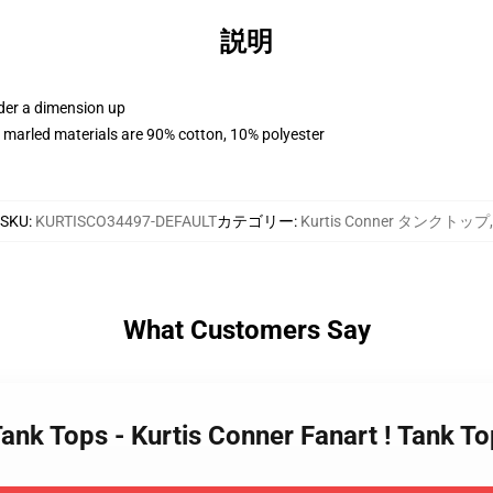
説明
rder a dimension up
 marled materials are 90% cotton, 10% polyester
SKU
:
KURTISCO34497-DEFAULT
カテゴリー
:
Kurtis Conner タンクトップ
,
What Customers Say
Tank Tops - Kurtis Conner Fanart ! Tank 