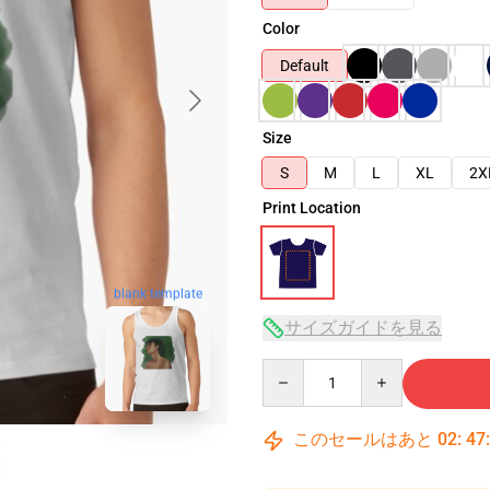
Color
Default
Size
S
M
L
XL
2X
Print Location
blank template
サイズガイドを見る
Quantity
このセールはあと
02
:
47