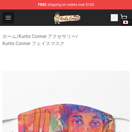
FREE
shipping on orders over $100
Kurtis Conner Store - Official Kurtis Conner Merchandise
Open menu
ホーム
/
Kurtis Conner アクセサリー
/
Kurtis Conner フェイスマスク