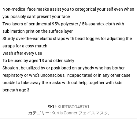
Non-medical face masks assist you to categorical your self even when
you possibly can't present your face
Two layers of sentimental 95% polyester / 5% spandex cloth with
sublimation print on the surface layer
Sturdy over-the-ear elastic straps with bead toggles for adjusting the
straps for a cosy match
Wash after every use
To be used by ages 13 and older solely
Shouldn't be utilized by or positioned on anybody who has bother
respiratory or who's unconscious, incapacitated or in any other case
unable to take away the masks with out help, together with kids
beneath age 3
SKU
:
KURTISCO48761
カテゴリー
:
Kurtis Conner フェイスマスク
,