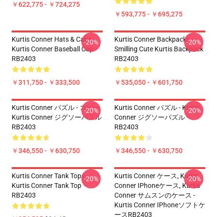
￥622,775 - ￥724,275
￥593,775 - ￥695,275
Kurtis Conner Hats & Caps -
Kurtis Conner Backpacks -
-20%
-20%
Kurtis Conner Baseball Cap
Smilling Cute Kurtis Backpack
RB2403
RB2403
￥311,750 - ￥333,500
￥535,050 - ￥601,750
Kurtis Conner パズル - コピー
Kurtis Conner パズル - Kurtis
-20%
-20%
Kurtis Conner ジグソーパズル
Conner ジグソーパズル
RB2403
RB2403
￥346,550 - ￥630,750
￥346,550 - ￥630,750
Kurtis Conner Tank Tops -
Kurtis Conner ケース, Kurtis
-20%
-20%
Kurtis Conner Tank Top
Conner IPhoneケース, Kurtis
RB2403
Conner サムスンのケース -
Kurtis Conner IPhoneソフトケ
ースRB2403