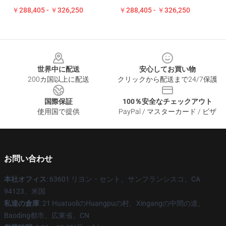
￥288,405 - ￥326,250
￥288,405 - ￥326,250
Footer
世界中に配送
安心してお買い物
200カ国以上に配送
クリックから配送まで24/7保護
国際保証
100％安全なチェックアウト
使用国で提供
PayPal / マスターカード / ビザ
お問い合わせ
本社オフィス
: 63601 リヨン・セント、サンフランシスコ、CA
94123、米国
私達の倉庫
: 21 HuatuoliのHuangpuの村、Xingangの中間の道、
Baoding都市、広東省、CN