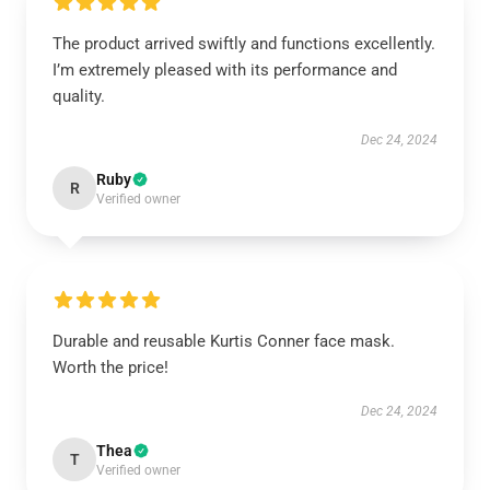
The product arrived swiftly and functions excellently.
I’m extremely pleased with its performance and
quality.
Dec 24, 2024
Ruby
R
Verified owner
Durable and reusable Kurtis Conner face mask.
Worth the price!
Dec 24, 2024
Thea
T
Verified owner