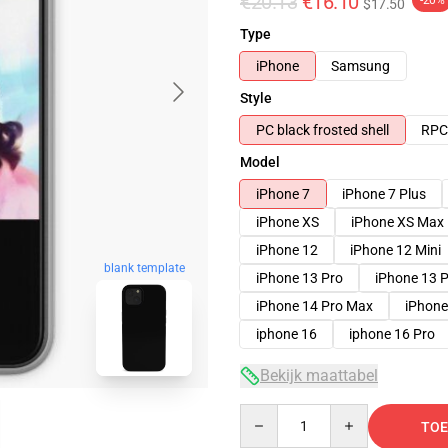
€20.13
€16.10
-20%
$17.50
Type
iPhone
Samsung
Style
PC black frosted shell
RPC 
Model
iPhone 7
iPhone 7 Plus
iPhone XS
iPhone XS Max
iPhone 12
iPhone 12 Mini
blank template
iPhone 13 Pro
iPhone 13 
iPhone 14 Pro Max
iPhone
iphone 16
iphone 16 Pro
Bekijk maattabel
Quantity
TOE