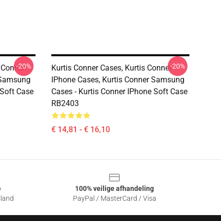
-20%
-20%
s Conner
Kurtis Conner Cases, Kurtis Conner
r Samsung
IPhone Cases, Kurtis Conner Samsung
 Soft Case
Cases - Kurtis Conner IPhone Soft Case
RB2403
€ 14,81 - € 16,10
e
100% veilige afhandeling
sland
PayPal / MasterCard / Visa