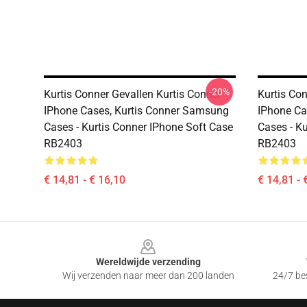
-20%
Kurtis Conner Gevallen Kurtis Conner
Kurtis Con
IPhone Cases, Kurtis Conner Samsung
IPhone Ca
Cases - Kurtis Conner IPhone Soft Case
Cases - K
RB2403
RB2403
€ 14,81 - € 16,10
€ 14,81 - 
Footer
Wereldwijde verzending
Wij verzenden naar meer dan 200 landen
24/7 bes