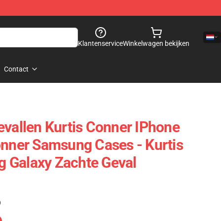
Klantenservice
Winkelwagen bekijken
Contact
evallen Kurtis Conner IPhone
onner Samsung Cases - Kurtis
 Galaxy Zachte Geval
)