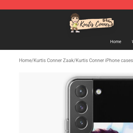
Kurtis Conner Store - Official Kurtis Conner Merchandi
Home
Home
/
Kurtis Conner Zaak
/
Kurtis Conner iPhone cases