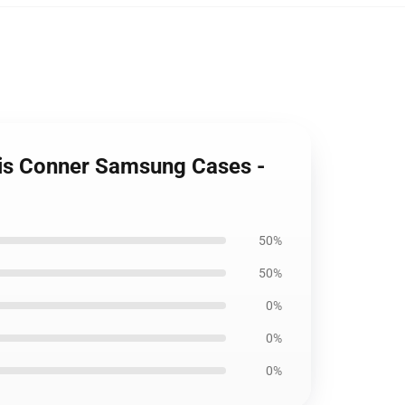
rtis Conner Samsung Cases -
50%
50%
0%
0%
0%