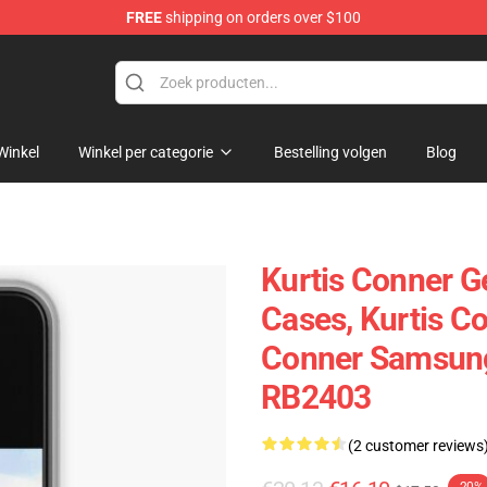
FREE
shipping on orders over $100
se Shop
Winkel
Winkel per categorie
Bestelling volgen
Blog
Kurtis Conner G
Cases, Kurtis C
Conner Samsung
RB2403
(2 customer reviews