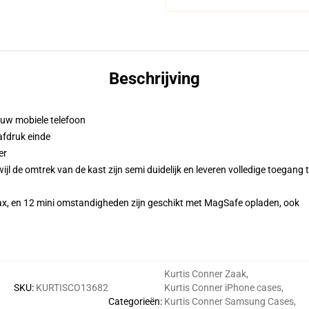
Beschrijving
n uw mobiele telefoon
afdruk einde
er
l de omtrek van de kast zijn semi duidelijk en leveren volledige toegang 
ax, en 12 mini omstandigheden zijn geschikt met MagSafe opladen, ook
Kurtis Conner Zaak
,
SKU
:
KURTISCO13682
Kurtis Conner iPhone cases
,
Categorieën
:
Kurtis Conner Samsung Cases
,