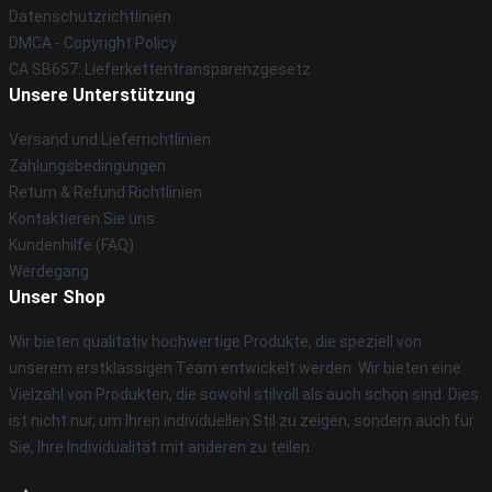
Datenschutzrichtlinien
DMCA - Copyright Policy
CA SB657: Lieferkettentransparenzgesetz
Unsere Unterstützung
Versand und Lieferrichtlinien
Zahlungsbedingungen
Return & Refund Richtlinien
Kontaktieren Sie uns
Kundenhilfe (FAQ)
Werdegang
Unser Shop
Wir bieten qualitativ hochwertige Produkte, die speziell von
unserem erstklassigen Team entwickelt werden. Wir bieten eine
Vielzahl von Produkten, die sowohl stilvoll als auch schön sind. Dies
ist nicht nur, um Ihren individuellen Stil zu zeigen, sondern auch für
Sie, Ihre Individualität mit anderen zu teilen.