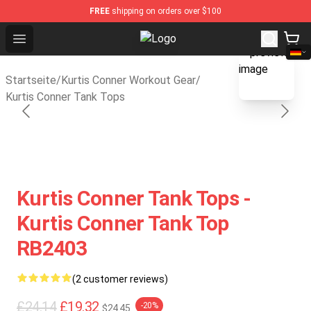
FREE
shipping on orders over $100
Open menu
Kurtis Conner Store - Official Kur
blank template
Startseite
/
Kurtis Conner Workout Gear
/
Kurtis Conner Tank Tops
Kurtis Conner Tank Tops -
Kurtis Conner Tank Top
RB2403
(2 customer reviews)
£24.14
£19.32
-20%
$24.45