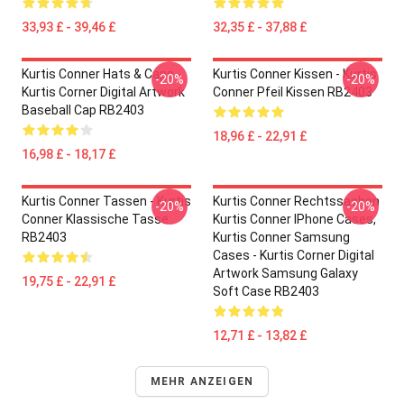
33,93 £ - 39,46 £
32,35 £ - 37,88 £
Kurtis Conner Hats & Caps -
Kurtis Conner Kissen - Kurtis
-20%
-20%
Kurtis Corner Digital Artwork
Conner Pfeil Kissen RB2403
Baseball Cap RB2403
18,96 £ - 22,91 £
16,98 £ - 18,17 £
Kurtis Conner Tassen - Kurtis
Kurtis Conner Rechtssachen
-20%
-20%
Conner Klassische Tasse
Kurtis Conner IPhone Cases,
RB2403
Kurtis Conner Samsung
Cases - Kurtis Corner Digital
Artwork Samsung Galaxy
19,75 £ - 22,91 £
Soft Case RB2403
12,71 £ - 13,82 £
MEHR ANZEIGEN