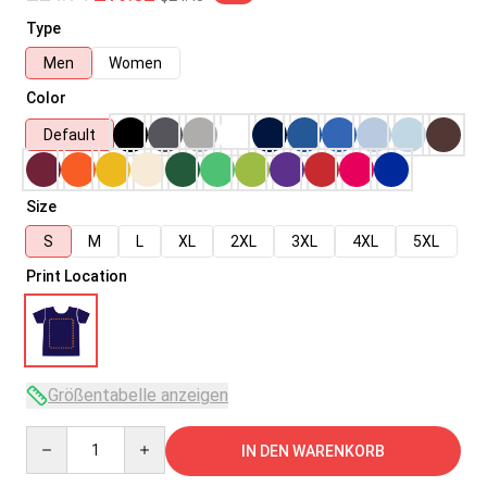
Type
Men
Women
Color
Default
Size
S
M
L
XL
2XL
3XL
4XL
5XL
Print Location
Größentabelle anzeigen
Quantity
IN DEN WARENKORB