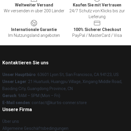
Weltweiter Versand
Kaufen Sie mit Vertrauen
Wir versenden in über 200 Länder
24/7 Schutz von Klicks bis zur
Lieferung
Internationale Garantie
100% Sicherer Checkout
Im Nutzungsland angeboten
PayPal / MasterCard / Visa
Kontaktieren Sie uns
Unser Hauptbüro
: 63601 Lyon St, San Francisco, CA 94123, US
Unser Lager
: 21 Huatuoli, Huangpu Village, Xingang Middle Road,
Baoding City, Guangdong Province, CN
Geruch
: 9AM – 5PM (Mon – Fri)
E-Mail senden
: contact@kurtis-conner.store
Unsere Firma
Über uns
Allgemeine Geschäftsbedingungen