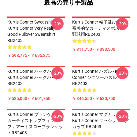
最高の売り手製品
Kurtis Conner Sweatshirts -
Kurtis Conner 帽子及び帽子-
-20%
-20%
Kurtis Conner Very Really
審美的なカーティスポスター
Good Pullover Sweatshirt
野球帽RB2403
RB2403
￥311,750 - ￥333,500
￥593,775 - ￥695,275
Kurtis Conner バックパック -
Kurtis Conner パズル - Kurtis
-20%
-20%
Kurtis Conner バックパック
Conner ジグソーパズル
RB2403
RB2403
￥535,050 - ￥601,750
￥346,550 - ￥630,750
Kurtis Conner ブランケット -
Kurtis Conner マグカップ -
-20%
-20%
カーティストップフィンガー
Kurtis Conner クラシックマグ
ファアートスローブランケッ
カップ RB2403
トRB2403