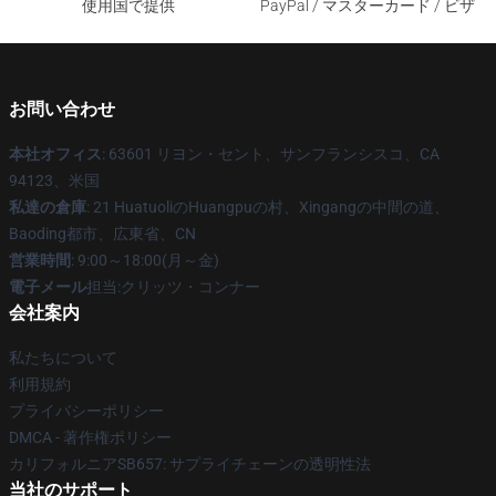
使用国で提供
PayPal / マスターカード / ビザ
お問い合わせ
本社オフィス
: 63601 リヨン・セント、サンフランシスコ、CA
94123、米国
私達の倉庫
: 21 HuatuoliのHuangpuの村、Xingangの中間の道、
Baoding都市、広東省、CN
営業時間
: 9:00～18:00(月～金)
電子メール
担当:クリッツ・コンナー
会社案内
私たちについて
利用規約
プライバシーポリシー
DMCA - 著作権ポリシー
カリフォルニアSB657: サプライチェーンの透明性法
当社のサポート