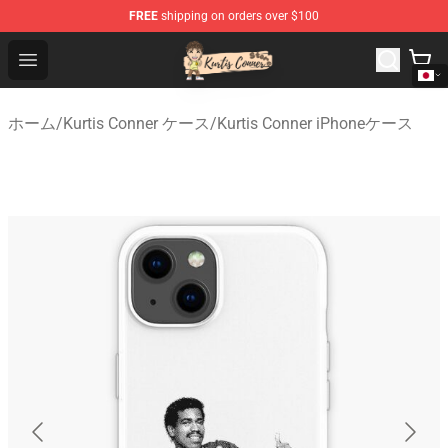
FREE
shipping on orders over $100
Kurtis Conner Store - Official Kurtis Conner Merchandise
Open menu
ホーム
/
Kurtis Conner ケース
/
Kurtis Conner iPhoneケース