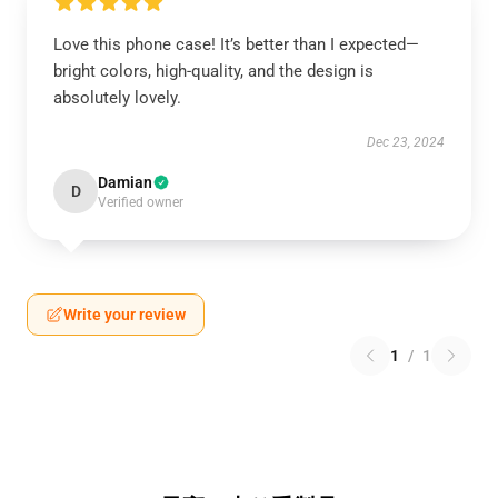
Love this phone case! It’s better than I expected—
bright colors, high-quality, and the design is
absolutely lovely.
Dec 23, 2024
Damian
D
Verified owner
Write your review
1
/
1