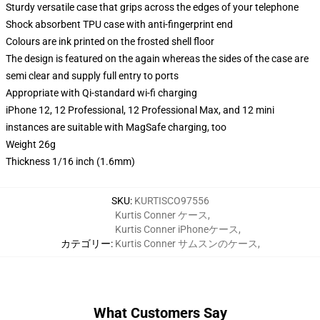
Sturdy versatile case that grips across the edges of your telephone
Shock absorbent TPU case with anti-fingerprint end
Colours are ink printed on the frosted shell floor
The design is featured on the again whereas the sides of the case are
semi clear and supply full entry to ports
Appropriate with Qi-standard wi-fi charging
iPhone 12, 12 Professional, 12 Professional Max, and 12 mini
instances are suitable with MagSafe charging, too
Weight 26g
Thickness 1/16 inch (1.6mm)
SKU
:
KURTISCO97556
Kurtis Conner ケース
,
Kurtis Conner iPhoneケース
,
カテゴリー
:
Kurtis Conner サムスンのケース
,
What Customers Say