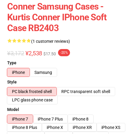
Conner Samsung Cases -
Kurtis Conner IPhone Soft
Case RB2403
(1 customer reviews)
¥3,172
¥2,538
-20%
$17.50
Type
iPhone
Samsung
Style
PC black frosted shell
RPC transparent soft shell
LPC glass phone case
Model
iPhone 7
iPhone 7 Plus
iPhone 8
iPhone 8 Plus
iPhone X
iPhone XR
iPhone XS