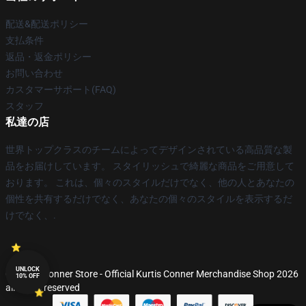
配送&配送ポリシー
支払条件
返品・返金ポリシー
お問い合わせ
カスタマーサポート(FAQ)
スタッフ
私達の店
世界トップクラスのチームによってデザインされている高品質な製
品をお届けしています。 スタイリッシュで綺麗な商品をご用意して
おります。 これは、個々のスタイルだけでなく、他の人とあなたの
個性を共有するだけでなく、あなたの個々のスタイルを表示するだ
けでなく、.
UNLOCK
© Kurtis Conner Store - Official Kurtis Conner Merchandise Shop 2026
10% OFF
all rights reserved