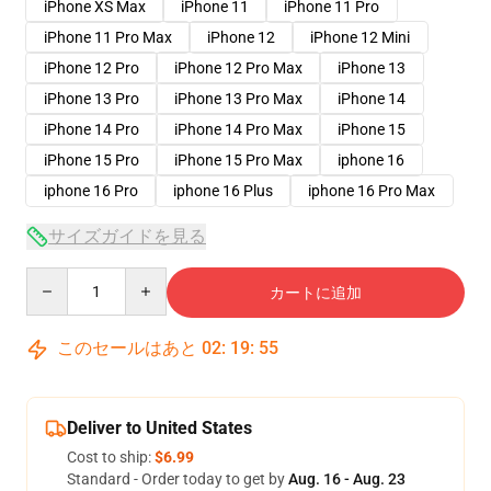
iPhone XS Max
iPhone 11
iPhone 11 Pro
iPhone 11 Pro Max
iPhone 12
iPhone 12 Mini
iPhone 12 Pro
iPhone 12 Pro Max
iPhone 13
iPhone 13 Pro
iPhone 13 Pro Max
iPhone 14
iPhone 14 Pro
iPhone 14 Pro Max
iPhone 15
iPhone 15 Pro
iPhone 15 Pro Max
iphone 16
iphone 16 Pro
iphone 16 Plus
iphone 16 Pro Max
サイズガイドを見る
Quantity
カートに追加
このセールはあと
02
:
19
:
54
Deliver to United States
Cost to ship:
$6.99
Standard - Order today to get by
Aug. 16 - Aug. 23