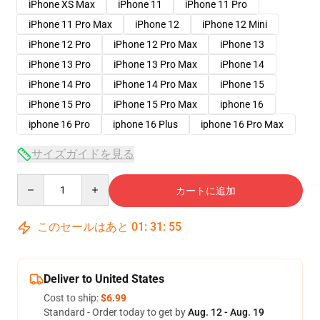
iPhone XS Max
iPhone 11
iPhone 11 Pro
iPhone 11 Pro Max
iPhone 12
iPhone 12 Mini
iPhone 12 Pro
iPhone 12 Pro Max
iPhone 13
iPhone 13 Pro
iPhone 13 Pro Max
iPhone 14
iPhone 14 Pro
iPhone 14 Pro Max
iPhone 15
iPhone 15 Pro
iPhone 15 Pro Max
iphone 16
iphone 16 Pro
iphone 16 Plus
iphone 16 Pro Max
サイズガイドを見る
Quantity
カートに追加
このセールはあと
01
:
31
:
54
Deliver to United States
Cost to ship:
$6.99
Standard - Order today to get by
Aug. 12 - Aug. 19