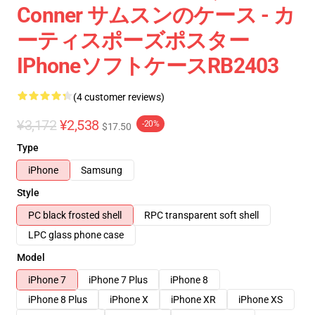
Conner サムスンのケース - カ
ーティスポーズポスター
IPhoneソフトケースRB2403
(4 customer reviews)
¥3,172
¥2,538
-20%
$17.50
Type
iPhone
Samsung
Style
PC black frosted shell
RPC transparent soft shell
LPC glass phone case
Model
iPhone 7
iPhone 7 Plus
iPhone 8
iPhone 8 Plus
iPhone X
iPhone XR
iPhone XS