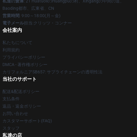
私達の倉庫
: 21 HuatuoliのHuangpuの村、Xingangの中間の道、
Baoding都市、広東省、CN
営業時間
: 9:00～18:00(月～金)
電子メール
担当:クリッツ・コンナー
会社案内
私たちについて
利用規約
プライバシーポリシー
DMCA - 著作権ポリシー
カリフォルニアSB657: サプライチェーンの透明性法
当社のサポート
配送&配送ポリシー
支払条件
返品・返金ポリシー
お問い合わせ
カスタマーサポート(FAQ)
スタッフ
私達の店