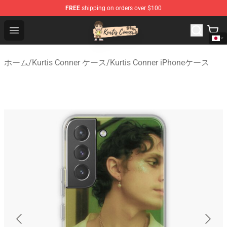
FREE
shipping on orders over $100
Kurtis Conner Store - Official Kurtis Conner Merchandise
Open menu
ホーム
/
Kurtis Conner ケース
/
Kurtis Conner iPhoneケース