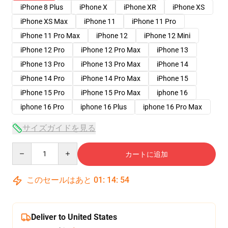
iPhone 8 Plus
iPhone X
iPhone XR
iPhone XS
iPhone XS Max
iPhone 11
iPhone 11 Pro
iPhone 11 Pro Max
iPhone 12
iPhone 12 Mini
iPhone 12 Pro
iPhone 12 Pro Max
iPhone 13
iPhone 13 Pro
iPhone 13 Pro Max
iPhone 14
iPhone 14 Pro
iPhone 14 Pro Max
iPhone 15
iPhone 15 Pro
iPhone 15 Pro Max
iphone 16
iphone 16 Pro
iphone 16 Plus
iphone 16 Pro Max
サイズガイドを見る
Quantity
カートに追加
このセールはあと
01
:
14
:
54
Deliver to United States