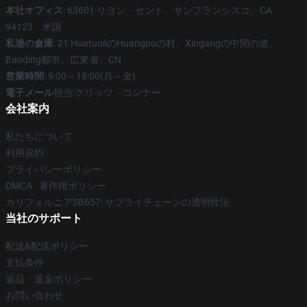
本社オフィス
: 63601 リヨン・セント、サンフランシスコ、CA
94123、米国
私達の倉庫
: 21 HuatuoliのHuangpuの村、Xingangの中間の道、
Baoding都市、広東省、CN
営業時間
: 9:00～18:00(月～金)
電子メール
担当:クリッツ・コンナー
会社案内
私たちについて
利用規約
プライバシーポリシー
DMCA - 著作権ポリシー
カリフォルニアSB657: サプライチェーンの透明性法
当社のサポート
配送&配送ポリシー
支払条件
返品・返金ポリシー
お問い合わせ