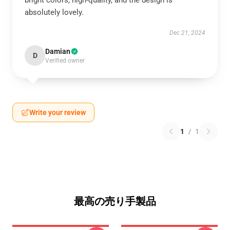
bright colors, high-quality, and the design is
absolutely lovely.
Dec 21, 2024
Damian
D
Verified owner
Write your review
1
/
1
最高の売り手製品