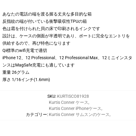
あなたの電話の端を渡る握る丈夫な多目的な箱
反指紋の端が付いている衝撃吸収性TPUの箱
色は霜を付けられた貝の床で印刷されるインクです
設計は、ケースの側面が半透明であり、ポートに完全なエントリを
供給するので、再び特色になります
Qi標準のwifi充電で適切
iPhone 12、12 Professional、12 Professional Max、12ミニインスタ
ンスはMagSafe充電にも適しています
重量 26グラム
厚さ 1/16インチ(1.6mm)
SKU
:
KURTISCO81928
Kurtis Conner ケース
,
Kurtis Conner iPhoneケース
,
カテゴリー
:
Kurtis Conner サムスンのケース
,