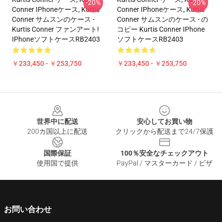
-20%
-20%
Conner IPhoneケース, Kurtis
Conner IPhoneケース, Kurtis
Conner サムスンのケース -
Conner サムスンのケース - の
Kurtis Conner ファンアート!
コピー Kurtis Conner IPhone
IPhoneソフトケースRB2403
ソフトケースRB2403
￥233,450 - ￥253,750
￥233,450 - ￥253,750
Footer
世界中に配送
安心してお買い物
200カ国以上に配送
クリックから配送まで24/7保護
国際保証
100％安全なチェックアウト
使用国で提供
PayPal / マスターカード / ビザ
お問い合わせ