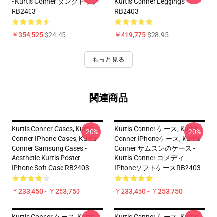
- Kurtis Conner タンクトップ
Kurtis Conner Leggings
RB2403
RB2403
￥354,525
$24.45
￥419,775
$28.95
もっと見る
関連商品
Kurtis Conner Cases, Kurtis
Kurtis Conner ケース, Kurtis
-20%
-20%
Conner IPhone Cases, Kurtis
Conner IPhoneケース, Kurtis
Conner Samsung Cases -
Conner サムスンのケース -
Aesthetic Kurtis Poster
Kurtis Conner コメディ
IPhone Soft Case RB2403
IPhoneソフトケースRB2403
￥233,450 - ￥253,750
￥233,450 - ￥253,750
Kurtis Conner ケース, Kurtis
Kurtis Conner ケース, Kurtis