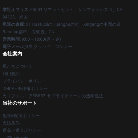
本社オフィス
: 63601 リヨン・セント、サンフランシスコ、CA
94123、米国
私達の倉庫
: 21 HuatuoliのHuangpuの村、Xingangの中間の道、
Baoding都市、広東省、CN
営業時間
: 9:00～18:00(月～金)
電子メール
担当:クリッツ・コンナー
会社案内
私たちについて
利用規約
プライバシーポリシー
DMCA - 著作権ポリシー
カリフォルニアSB657: サプライチェーンの透明性法
当社のサポート
配送&配送ポリシー
支払条件
返品・返金ポリシー
お問い合わせ