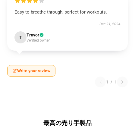
Easy to breathe through, perfect for workouts.
Dec 21, 2024
Trevor
T
Verified owner
Write your review
1
/
1
最高の売り手製品