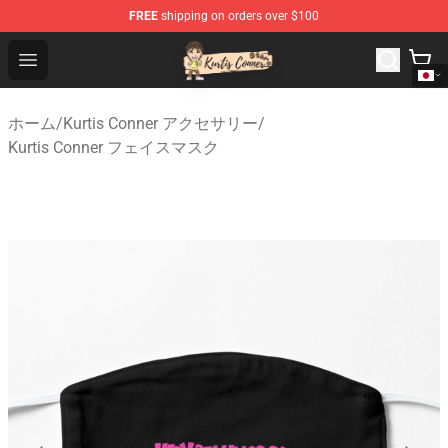
FREE
shipping on orders over $100
Kurtis Conner Store - Official Kurtis Conner Merchandise
Open menu
ホーム
/
Kurtis Conner アクセサリー
/
Kurtis Conner フェイスマスク