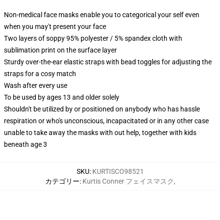
Non-medical face masks enable you to categorical your self even
when you may't present your face
Two layers of soppy 95% polyester / 5% spandex cloth with
sublimation print on the surface layer
Sturdy over-the-ear elastic straps with bead toggles for adjusting the
straps for a cosy match
Wash after every use
To be used by ages 13 and older solely
Shouldn't be utilized by or positioned on anybody who has hassle
respiration or who's unconscious, incapacitated or in any other case
unable to take away the masks with out help, together with kids
beneath age 3
SKU
:
KURTISCO98521
カテゴリー
:
Kurtis Conner フェイスマスク
,