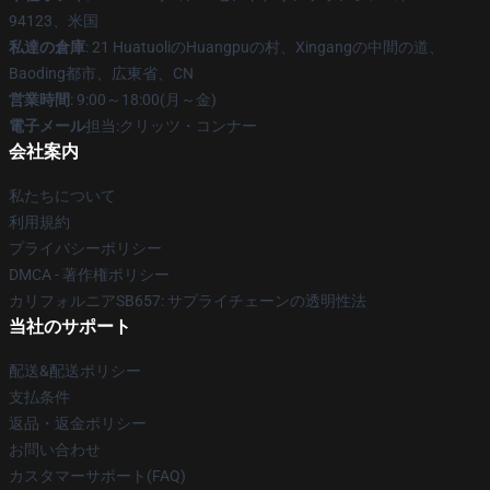
94123、米国
私達の倉庫
: 21 HuatuoliのHuangpuの村、Xingangの中間の道、
Baoding都市、広東省、CN
営業時間
: 9:00～18:00(月～金)
電子メール
担当:クリッツ・コンナー
会社案内
私たちについて
利用規約
プライバシーポリシー
DMCA - 著作権ポリシー
カリフォルニアSB657: サプライチェーンの透明性法
当社のサポート
配送&配送ポリシー
支払条件
返品・返金ポリシー
お問い合わせ
カスタマーサポート(FAQ)