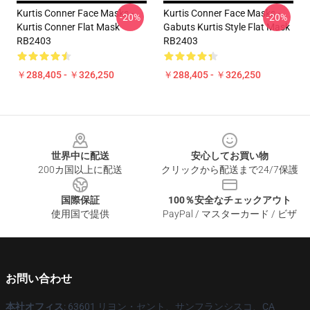
Kurtis Conner Face Masks -
Kurtis Conner Face Masks -
-20%
-20%
Kurtis Conner Flat Mask
Gabuts Kurtis Style Flat Mask
RB2403
RB2403
￥288,405 - ￥326,250
￥288,405 - ￥326,250
Footer
世界中に配送
安心してお買い物
200カ国以上に配送
クリックから配送まで24/7保護
国際保証
100％安全なチェックアウト
使用国で提供
PayPal / マスターカード / ビザ
お問い合わせ
本社オフィス
: 63601 リヨン・セント、サンフランシスコ、CA