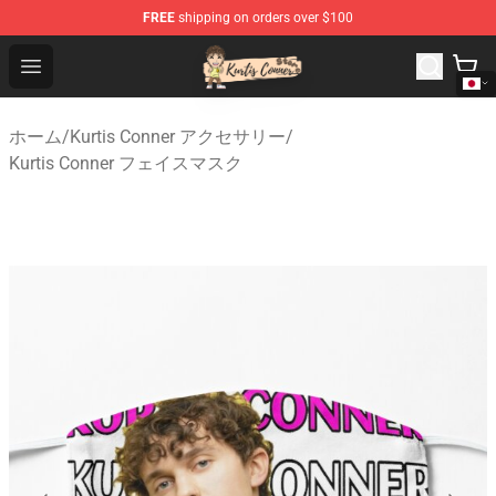
FREE
shipping on orders over $100
Kurtis Conner Store - Official Kurtis Conner Merchandise
Open menu
ホーム
/
Kurtis Conner アクセサリー
/
Kurtis Conner フェイスマスク