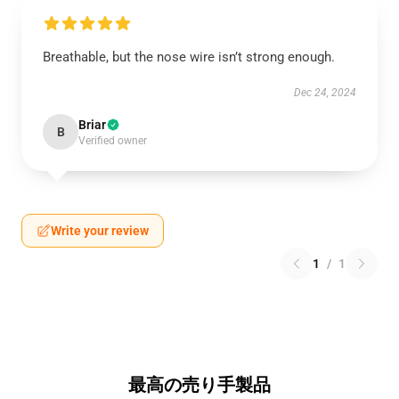
Breathable, but the nose wire isn’t strong enough.
Dec 24, 2024
Briar
B
Verified owner
Write your review
1
/
1
最高の売り手製品