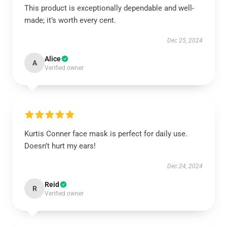
This product is exceptionally dependable and well-
made; it’s worth every cent.
Dec 25, 2024
Alice
A
Verified owner
Kurtis Conner face mask is perfect for daily use.
Doesn’t hurt my ears!
Dec 24, 2024
Reid
R
Verified owner