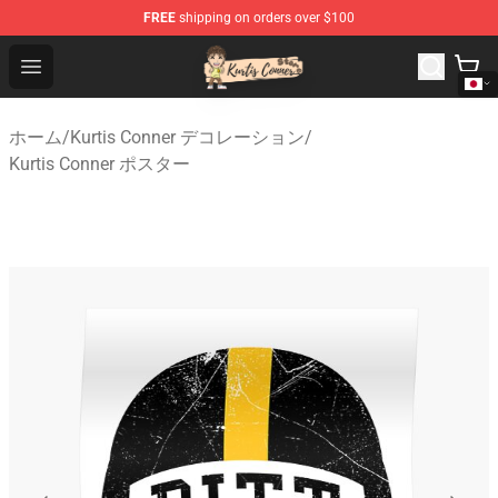
FREE
shipping on orders over $100
Kurtis Conner Store - Official Kurtis Conner Merchandise
Open menu
ホーム
/
Kurtis Conner デコレーション
/
Kurtis Conner ポスター