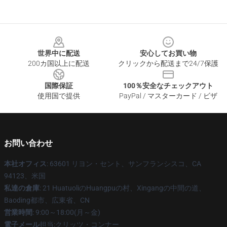
Footer
世界中に配送
安心してお買い物
200カ国以上に配送
クリックから配送まで24/7保護
国際保証
100％安全なチェックアウト
使用国で提供
PayPal / マスターカード / ビザ
お問い合わせ
本社オフィス
: 63601 リヨン・セント、サンフランシスコ、CA
94123、米国
私達の倉庫
: 21 HuatuoliのHuangpuの村、Xingangの中間の道、
Baoding都市、広東省、CN
営業時間
: 9:00～18:00(月～金)
電子メール
担当:クリッツ・コンナー