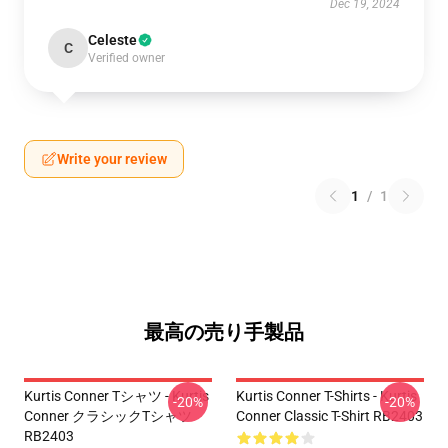
Dec 19, 2024
Celeste
C
Verified owner
Write your review
1
/
1
最高の売り手製品
Kurtis Conner Tシャツ - Kurtis
Kurtis Conner T-Shirts - Kurtis
-20%
-20%
Conner クラシックTシャツ
Conner Classic T-Shirt RB2403
RB2403