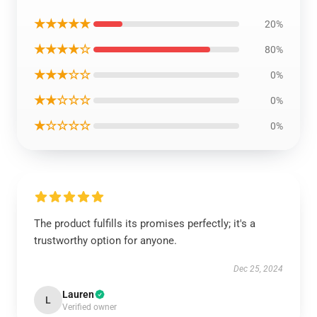
★★★★★
20%
★★★★☆
80%
★★★☆☆
0%
★★☆☆☆
0%
★☆☆☆☆
0%
The product fulfills its promises perfectly; it's a
trustworthy option for anyone.
Dec 25, 2024
Lauren
L
Verified owner