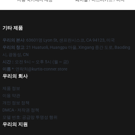
기타 제품
우리의 본사
: 63601명 Lyon St, 샌프란시스코, CA 94123, 미국
우리의 창고
: 21 Huatuoli, Huangpu 마을, Xingang 중간 도로, Baoding
시, 광동성, CN
시간 :
: 오전 9시 ~ 오후 5시 (월 ~ 금)
이름 *
: 연락처@kurtis-conner.store
우리의 회사
제품 정보
이용 약관
개인 정보 정책
DMCA - 저작권 정책
모델 번호: 공급망 투명성 행위
우리의 지원