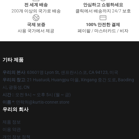
전 세계 배송
안심하고 쇼핑하세요
200개 이상의 국가로 배송
클릭에서 배송까지 24/7 보호
국제 보증
100% 안전한 결제
사용 국가에서 제공
페이팔 / 마스터카드 / 비자
기타 제품
우리의 본사
: 63601명 Lyon St, 샌프란시스코, CA 94123, 미국
우리의 창고
: 21 Huatuoli, Huangpu 마을, Xingang 중간 도로, Baoding
시, 광동성, CN
시간 :
: 오전 9시 ~ 오후 5시 (월 ~ 금)
이름 *
: 연락처@kurtis-conner.store
우리의 회사
제품 정보
이용 약관
개인 정보 정책