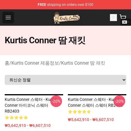
FREE
shipping on orders over $100
Kurtis Conner Store - Official Kurtis Conner Merchandise
Open menu
Kurtis Conner 땀 재킷
홈
/
Kurtis Conner 제품정보
/
Kurtis Conner 땀 재킷
Kurtis Conner 스웨터 - Kurtis
Kurtis Conner 스웨터 - Kurtis
-20%
-20%
Conner 아이코닉 스웨터
Conner 스웨터 스웨터 RB2403
RB2403
₩5,642,910 - ₩6,607,510
₩5,642,910 - ₩6,607,510