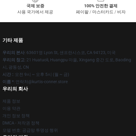
국제 보증
100% 안전한 결제
사용 국가에서 제공
페이팔 / 마스터카드 / 비자
기타 제품
우리의 본사
: 63601명 Lyon St, 샌프란시스코, CA 94123, 미국
우리의 창고
: 21 Huatuoli, Huangpu 마을, Xingang 중간 도로, Baoding
시, 광동성, CN
시간 :
: 오전 9시 ~ 오후 5시 (월 ~ 금)
이름 *
: 연락처@kurtis-conner.store
우리의 회사
제품 정보
이용 약관
개인 정보 정책
DMCA - 저작권 정책
모델 번호: 공급망 투명성 행위