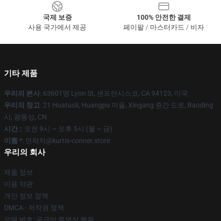
국제 보증
100% 안전한 결제
사용 국가에서 제공
페이팔 / 마스터카드 / 비자
기타 제품
우리의 본사
: 63601명 Lyon St, 샌프란시스코, CA 94123, 미국
우리의 창고
: 21 Huatuoli, Huangpu 마을, Xingang 중간 도로, Baoding
시, 광동성, CN
시간 :
: 오전 9시 ~ 오후 5시 (월 ~ 금)
이름 *
: 연락처@kurtis-conner.store
우리의 회사
제품 정보
이용 약관
개인 정보 정책
DMCA - 저작권 정책
모델 번호: 공급망 투명성 행위