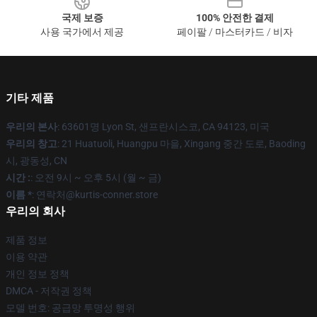
국제 보증
100% 안전한 결제
사용 국가에서 제공
페이팔 / 마스터카드 / 비자
기타 제품
우리의 본사
: 63601명 Lyon St, 샌프란시스코, CA 94123, 미국
우리의 창고
: 21 Huatuoli, Huangpu 마을, Xingang 중간 도로, Baoding
시, 광동성, CN
시간 :
: 오전 9시 ~ 오후 5시 (월 ~ 금)
이름 *
: 연락처@kurtis-conner.store
우리의 회사
제품 정보
이용 약관
개인 정보 정책
DMCA - 저작권 정책
모델 번호: 공급망 투명성 행위