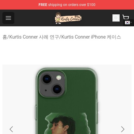
FREE
shipping on orders over $100
Kurtis Conner Store - Official Kurtis Conner Merchandise
Open menu
홈
/
Kurtis Conner 사례 연구
/
Kurtis Conner iPhone 케이스