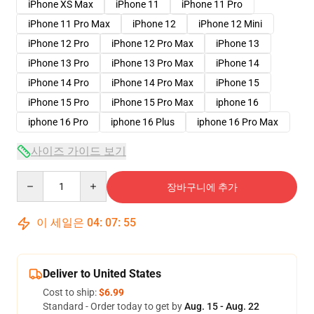
iPhone XS Max
iPhone 11
iPhone 11 Pro
iPhone 11 Pro Max
iPhone 12
iPhone 12 Mini
iPhone 12 Pro
iPhone 12 Pro Max
iPhone 13
iPhone 13 Pro
iPhone 13 Pro Max
iPhone 14
iPhone 14 Pro
iPhone 14 Pro Max
iPhone 15
iPhone 15 Pro
iPhone 15 Pro Max
iphone 16
iphone 16 Pro
iphone 16 Plus
iphone 16 Pro Max
사이즈 가이드 보기
Quantity
장바구니에 추가
이 세일은
04
:
07
:
54
Deliver to United States
Cost to ship:
$6.99
Standard - Order today to get by
Aug. 15 - Aug. 22