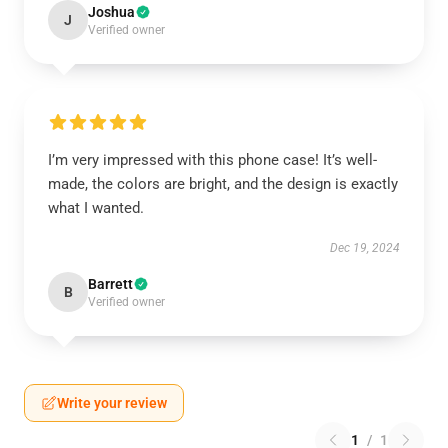
Joshua
J
Verified owner
I’m very impressed with this phone case! It’s well-
made, the colors are bright, and the design is exactly
what I wanted.
Dec 19, 2024
Barrett
B
Verified owner
Write your review
1
/
1