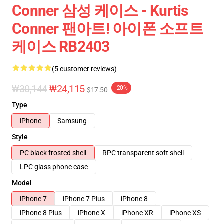
Conner 삼성 케이스 - Kurtis
Conner 팬아트! 아이폰 소프트
케이스 RB2403
(5 customer reviews)
₩30,144
₩24,115
-20%
$17.50
Type
iPhone
Samsung
Style
PC black frosted shell
RPC transparent soft shell
LPC glass phone case
Model
iPhone 7
iPhone 7 Plus
iPhone 8
iPhone 8 Plus
iPhone X
iPhone XR
iPhone XS