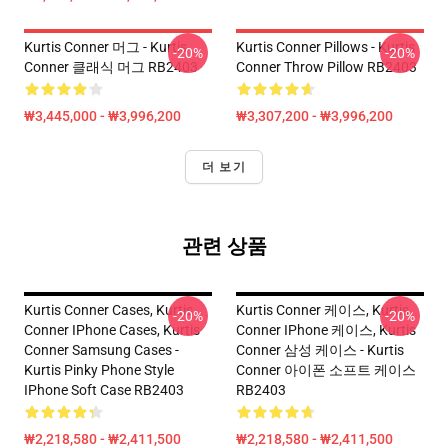
Kurtis Conner 머그 - Kurtis
Kurtis Conner Pillows - Kurtis
-20%
-20%
Conner 클래식 머그 RB2403
Conner Throw Pillow RB2403
₩3,445,000 - ₩3,996,200
₩3,307,200 - ₩3,996,200
더 보기
관련 상품
Kurtis Conner Cases, Kurtis
Kurtis Conner 케이스, Kurtis
-20%
-20%
Conner IPhone Cases, Kurtis
Conner IPhone 케이스, Kurtis
Conner Samsung Cases -
Conner 삼성 케이스 - Kurtis
Kurtis Pinky Phone Style
Conner 아이폰 소프트 케이스
IPhone Soft Case RB2403
RB2403
₩2,218,580 - ₩2,411,500
₩2,218,580 - ₩2,411,500