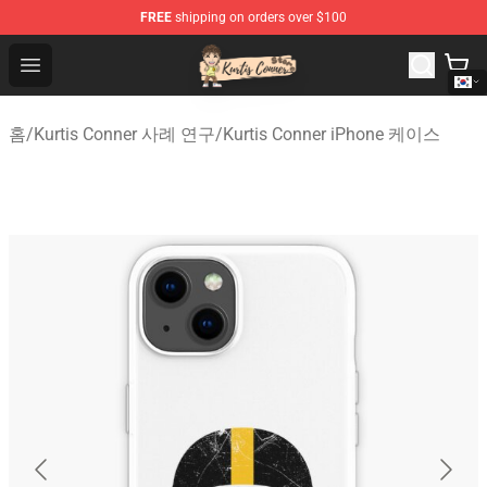
FREE
shipping on orders over $100
Kurtis Conner Store - Official Kurtis Conner Merchandise
Open menu
홈
/
Kurtis Conner 사례 연구
/
Kurtis Conner iPhone 케이스