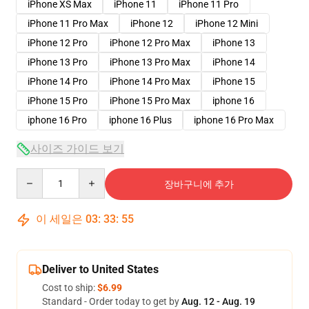
iPhone XS Max
iPhone 11
iPhone 11 Pro
iPhone 11 Pro Max
iPhone 12
iPhone 12 Mini
iPhone 12 Pro
iPhone 12 Pro Max
iPhone 13
iPhone 13 Pro
iPhone 13 Pro Max
iPhone 14
iPhone 14 Pro
iPhone 14 Pro Max
iPhone 15
iPhone 15 Pro
iPhone 15 Pro Max
iphone 16
iphone 16 Pro
iphone 16 Plus
iphone 16 Pro Max
사이즈 가이드 보기
Quantity
장바구니에 추가
이 세일은
03
:
33
:
54
Deliver to United States
Cost to ship:
$6.99
Standard - Order today to get by
Aug. 12 - Aug. 19