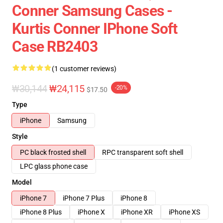
Conner Samsung Cases -
Kurtis Conner IPhone Soft
Case RB2403
(1 customer reviews)
₩30,144
₩24,115
-20%
$17.50
Type
iPhone
Samsung
Style
PC black frosted shell
RPC transparent soft shell
LPC glass phone case
Model
iPhone 7
iPhone 7 Plus
iPhone 8
iPhone 8 Plus
iPhone X
iPhone XR
iPhone XS