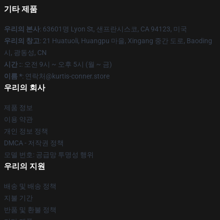
기타 제품
우리의 본사
: 63601명 Lyon St, 샌프란시스코, CA 94123, 미국
우리의 창고
: 21 Huatuoli, Huangpu 마을, Xingang 중간 도로, Baoding
시, 광동성, CN
시간 :
: 오전 9시 ~ 오후 5시 (월 ~ 금)
이름 *
: 연락처@kurtis-conner.store
우리의 회사
제품 정보
이용 약관
개인 정보 정책
DMCA - 저작권 정책
모델 번호: 공급망 투명성 행위
우리의 지원
배송 및 배송 정책
지불 기간
반품 및 환불 정책