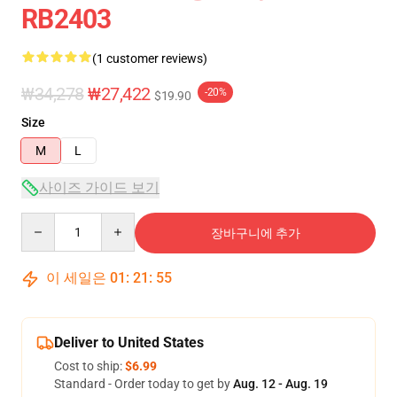
RB2403
(1 customer reviews)
₩34,278
₩27,422
-20%
$19.90
Size
M
L
사이즈 가이드 보기
Quantity
장바구니에 추가
이 세일은
01
:
21
:
54
Deliver to United States
Cost to ship:
$6.99
Standard - Order today to get by
Aug. 12 - Aug. 19