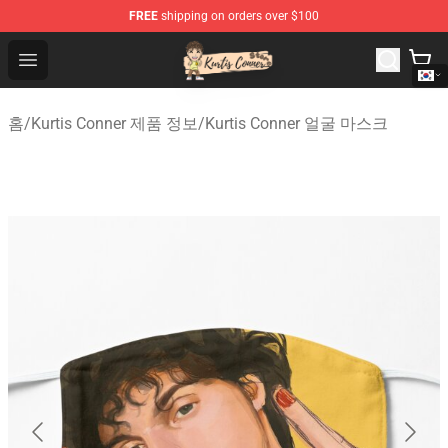
FREE
shipping on orders over $100
Kurtis Conner Store - Official Kurtis Conner Merchandise
Open menu
홈
/
Kurtis Conner 제품 정보
/
Kurtis Conner 얼굴 마스크