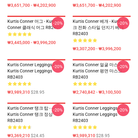
₩3,651,700 - ₩4,202,900
₩3,651,700 - ₩4,202,900
Kurtis Conner 머그 - Kurtis
Kurtis Conner 베개 - Kurtis 핑
-20%
-20%
Conner 클래식 머그 RB2403
크 전화 스타일 던지기 베개
RB2403
₩3,445,000 - ₩3,996,200
₩3,307,200 - ₩3,996,200
Kurtis Conner Leggings -
Kurtis Conner 얼굴 마스크 -
-20%
-20%
Kurtis Conner Leggings
Kurtis Conner 평면 마스크
RB2403
RB2403
₩3,989,310
$28.95
₩2,740,842 - ₩3,100,500
Kurtis Conner 탱크 탑 - - -
Kurtis Conner Leggings -
-20%
-20%
Kurtis Conner 탱크 정상
Kurtis Conner Leggings
RB2403
RB2403
₩3,369,210
$24.45
₩3,989,310
$28.95