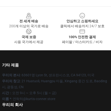
Footer
전 세계 배송
안심하고 쇼핑하세요
200개 이상의 국가로 배송
클릭에서 배송까지 24/7 보호
국제 보증
100% 안전한 결제
사용 국가에서 제공
페이팔 / 마스터카드 / 비자
기타 제품
우리의 본사
: 63601명 Lyon St, 샌프란시스코, CA 94123, 미국
우리의 창고
: 21 Huatuoli, Huangpu 마을, Xingang 중간 도로, Baoding
시, 광동성, CN
시간 :
: 오전 9시 ~ 오후 5시 (월 ~ 금)
이름 *
: 연락처@kurtis-conner.store
우리의 회사