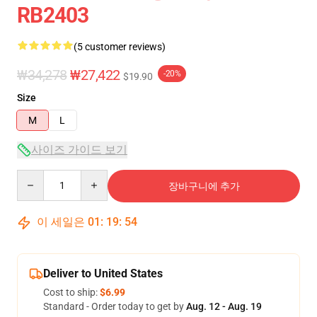
RB2403
(5 customer reviews)
₩34,278
₩27,422
-20%
$19.90
Size
M
L
사이즈 가이드 보기
Quantity
장바구니에 추가
이 세일은
01
:
19
:
54
Deliver to United States
Cost to ship:
$6.99
Standard - Order today to get by
Aug. 12 - Aug. 19