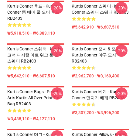
Kurtis Conner 후드 - Kurtis
Kurtis Conner 스웨터 - Kurtis
-20%
-20%
Conner 뚱 베어 풀 오버 후드
Conner 스웨터 스웨터 RB2403
RB2403
₩5,642,910 - ₩6,607,510
₩5,918,510 - ₩6,883,110
Kurtis Conner 스웨터 - Kurtis
Kurtis Conner 모자 & 모자 -
-20%
-20%
코너 디지털 아트 워크 풀 오버
Kurtis Conner 야구 모자
스웨터 RB2403
RB2403
₩5,642,910 - ₩6,607,510
₩2,962,700 - ₩3,169,400
Kurtis Conner Bags - Pencil
Kurtis Conner 베개 - Kurtis
-20%
-20%
Arts Kurtis All Over Print Tote
Conner 던지기 베개 RB2403
Bag RB2403
₩3,307,200 - ₩3,996,200
₩3,438,110 - ₩4,127,110
Kurtis Conner 머그 - Kurtis
Kurtis Conner Pillows - Kurtis