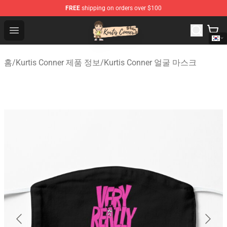
FREE
shipping on orders over $100
Kurtis Conner Store - Official Kurtis Conner Merchandise
Open menu
홈
/
Kurtis Conner 제품 정보
/
Kurtis Conner 얼굴 마스크