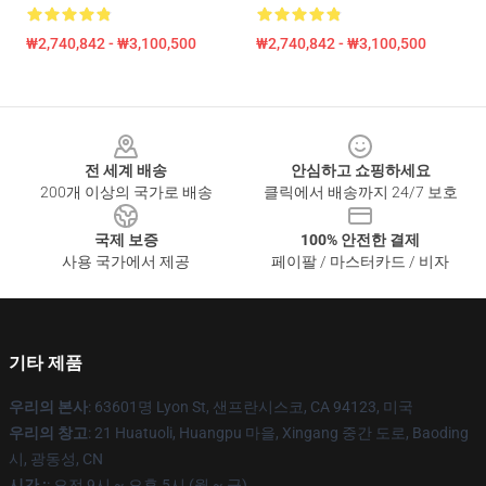
₩2,740,842 - ₩3,100,500
₩2,740,842 - ₩3,100,500
Footer
전 세계 배송
안심하고 쇼핑하세요
200개 이상의 국가로 배송
클릭에서 배송까지 24/7 보호
국제 보증
100% 안전한 결제
사용 국가에서 제공
페이팔 / 마스터카드 / 비자
기타 제품
우리의 본사
: 63601명 Lyon St, 샌프란시스코, CA 94123, 미국
우리의 창고
: 21 Huatuoli, Huangpu 마을, Xingang 중간 도로, Baoding
시, 광동성, CN
시간 :
: 오전 9시 ~ 오후 5시 (월 ~ 금)