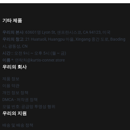
기타 제품
우리의 본사
: 63601명 Lyon St, 샌프란시스코, CA 94123, 미국
우리의 창고
: 21 Huatuoli, Huangpu 마을, Xingang 중간 도로, Baoding
시, 광동성, CN
시간 :
: 오전 9시 ~ 오후 5시 (월 ~ 금)
이름 *
: 연락처@kurtis-conner.store
우리의 회사
제품 정보
이용 약관
개인 정보 정책
DMCA - 저작권 정책
모델 번호: 공급망 투명성 행위
우리의 지원
배송 및 배송 정책