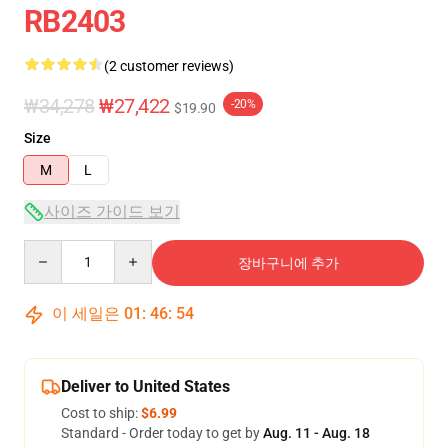
RB2403
(2 customer reviews)
₩34,278
₩27,422
-20%
$19.90
Size
M
L
사이즈 가이드 보기
Quantity
장바구니에 추가
이 세일은
01
:
46
:
54
Deliver to United States
Cost to ship:
$6.99
Standard - Order today to get by
Aug. 11 - Aug. 18