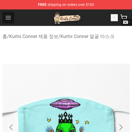
FREE
shipping on orders over $100
Kurtis Conner Store - Official Kurtis Conner Merchandise
Open menu
홈
/
Kurtis Conner 제품 정보
/
Kurtis Conner 얼굴 마스크