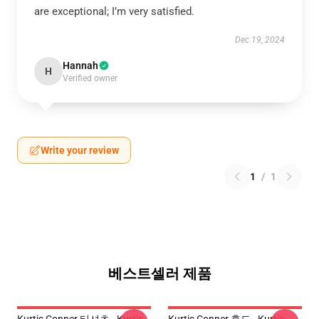
are exceptional; I’m very satisfied.
Dec 19, 2024
Hannah
H
Verified owner
Write your review
1
/
1
베스트셀러 제품