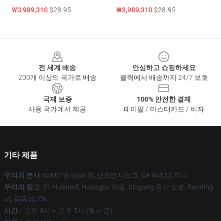
₩3,989,310
$28.95
₩3,989,310
$28.95
Footer
전 세계 배송
안심하고 쇼핑하세요
200개 이상의 국가로 배송
클릭에서 배송까지 24/7 보호
국제 보증
100% 안전한 결제
사용 국가에서 제공
페이팔 / 마스터카드 / 비자
기타 제품
우리의 본사
: 63601명 Lyon St, 샌프란시스코, CA 94123, 미국
우리의 창고
: 21 Huatuoli, Huangpu 마을, Xingang 중간 도로, Baoding
시, 광동성, CN
시간 :
: 오전 9시 ~ 오후 5시 (월 ~ 금)