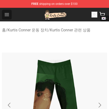
FREE
shipping on orders over $100
Kurtis Conner Store - Official Kurtis Conner Merchandise
Open menu
홈
/
Kurtis Conner 운동 장치
/
Kurtis Conner 관련 상품