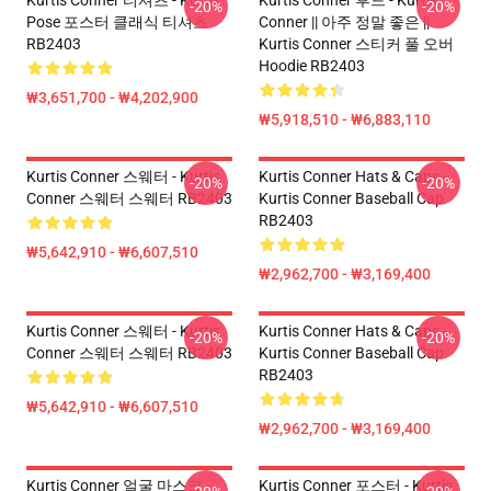
Kurtis Conner 티셔츠 - Kurtis
Kurtis Conner 후드 - Kurtis
-20%
-20%
Pose 포스터 클래식 티셔츠
Conner || 아주 정말 좋은 ||
RB2403
Kurtis Conner 스티커 풀 오버
Hoodie RB2403
₩3,651,700 - ₩4,202,900
₩5,918,510 - ₩6,883,110
Kurtis Conner 스웨터 - Kurtis
Kurtis Conner Hats & Caps -
-20%
-20%
Conner 스웨터 스웨터 RB2403
Kurtis Conner Baseball Cap
RB2403
₩5,642,910 - ₩6,607,510
₩2,962,700 - ₩3,169,400
Kurtis Conner 스웨터 - Kurtis
Kurtis Conner Hats & Caps -
-20%
-20%
Conner 스웨터 스웨터 RB2403
Kurtis Conner Baseball Cap
RB2403
₩5,642,910 - ₩6,607,510
₩2,962,700 - ₩3,169,400
Kurtis Conner 얼굴 마스크 -
Kurtis Conner 포스터 - Kurtis