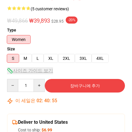
(5 customer reviews)
₩49,866
₩39,893
-20%
$28.95
Type
Women
Size
S
M
L
XL
2XL
3XL
4XL
사이즈 가이드 보기
Quantity
장바구니에 추가
이 세일은
02
:
40
:
54
Deliver to United States
Cost to ship:
$6.99