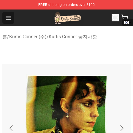
FREE
shipping on orders over $100
Kurtis Conner Store - Official Kurtis Conner Merchandise
Open menu
홈
/
Kurtis Conner (주)
/
Kurtis Conner 공지사항