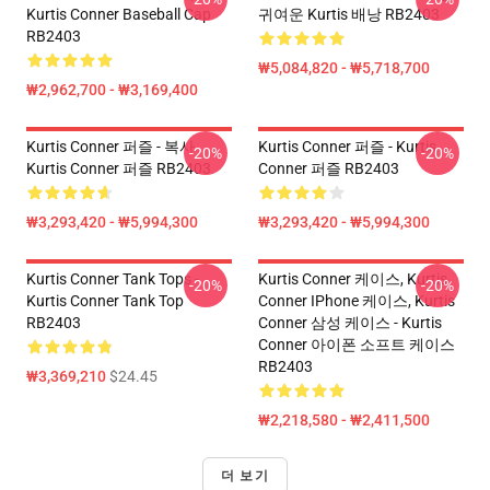
Kurtis Conner Baseball Cap
귀여운 Kurtis 배낭 RB2403
RB2403
₩5,084,820 - ₩5,718,700
₩2,962,700 - ₩3,169,400
Kurtis Conner 퍼즐 - 복사
Kurtis Conner 퍼즐 - Kurtis
-20%
-20%
Kurtis Conner 퍼즐 RB2403
Conner 퍼즐 RB2403
₩3,293,420 - ₩5,994,300
₩3,293,420 - ₩5,994,300
Kurtis Conner Tank Tops -
Kurtis Conner 케이스, Kurtis
-20%
-20%
Kurtis Conner Tank Top
Conner IPhone 케이스, Kurtis
RB2403
Conner 삼성 케이스 - Kurtis
Conner 아이폰 소프트 케이스
RB2403
₩3,369,210
$24.45
₩2,218,580 - ₩2,411,500
더 보기