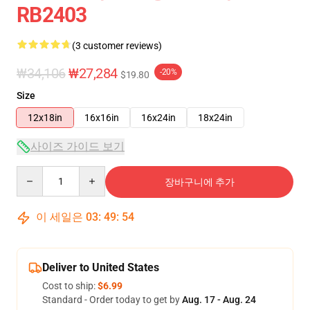
RB2403
(3 customer reviews)
₩34,106
₩27,284
-20%
$19.80
Size
12x18in
16x16in
16x24in
18x24in
사이즈 가이드 보기
Quantity
장바구니에 추가
이 세일은
03
:
49
:
54
Deliver to United States
Cost to ship:
$6.99
Standard - Order today to get by
Aug. 17 - Aug. 24