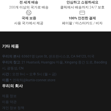
전 세계 배송
안심하고 쇼핑하세요
200개 이상의 국가로 배송
클릭에서 배송까지 24/7 보호
국제 보증
100% 안전한 결제
사용 국가에서 제공
페이팔 / 마스터카드 / 비자
기타 제품
우리의 본사
: 63601명 Lyon St, 샌프란시스코, CA 94123, 미국
우리의 창고
: 21 Huatuoli, Huangpu 마을, Xingang 중간 도로, Baoding
시, 광동성, CN
시간 :
: 오전 9시 ~ 오후 5시 (월 ~ 금)
이름 *
: 연락처@kurtis-conner.store
우리의 회사
제품 정보
이용 약관
개인 정보 정책