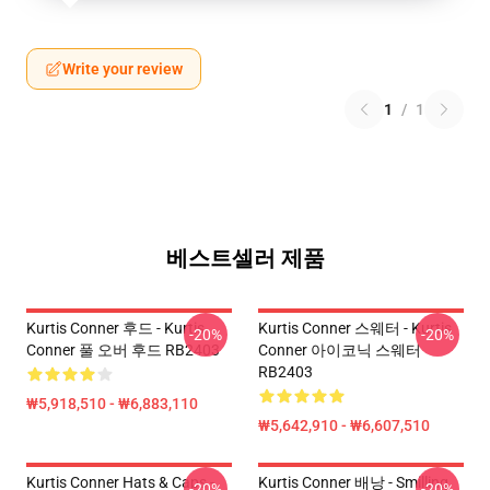
Write your review
1
/
1
베스트셀러 제품
Kurtis Conner 후드 - Kurtis
Kurtis Conner 스웨터 - Kurtis
-20%
-20%
Conner 풀 오버 후드 RB2403
Conner 아이코닉 스웨터
RB2403
₩5,918,510 - ₩6,883,110
₩5,642,910 - ₩6,607,510
Kurtis Conner Hats & Caps -
Kurtis Conner 배낭 - Smilling
-20%
-20%