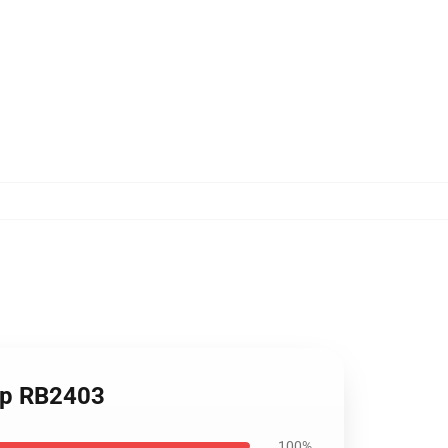
Top RB2403
100%