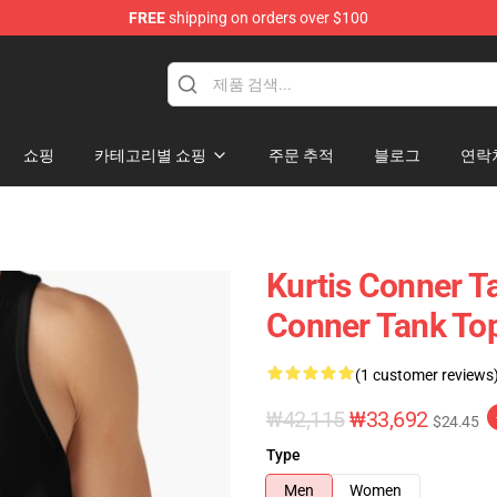
FREE
shipping on orders over $100
se Shop
쇼핑
카테고리별 쇼핑
주문 추적
블로그
연락
Kurtis Conner T
Conner Tank To
(1 customer reviews
₩42,115
₩33,692
$24.45
Type
Men
Women