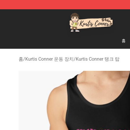
Kurtis Conner Store - Official Kurtis Conner Merchandi
홈
홈
/
Kurtis Conner 운동 장치
/
Kurtis Conner 탱크 탑