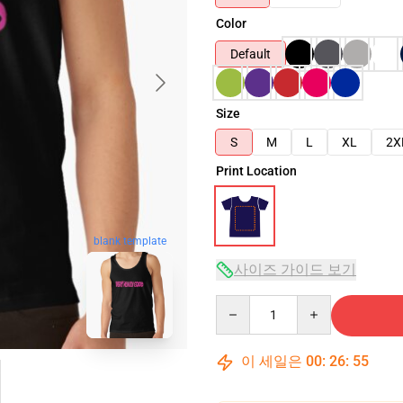
Color
Default
Size
S
M
L
XL
2X
Print Location
blank template
사이즈 가이드 보기
Quantity
이 세일은
00
:
26
:
54