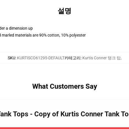
설명
rder a dimension up
 marled materials are 90% cotton, 10% polyester
SKU
:
KURTISCO61295-DEFAULT
카테고리
:
Kurtis Conner 탱크 탑
,
What Customers Say
 Tank Tops - Copy of Kurtis Conner Tank 