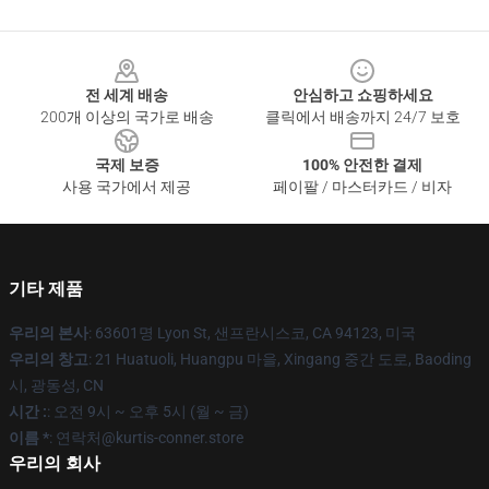
Footer
전 세계 배송
안심하고 쇼핑하세요
200개 이상의 국가로 배송
클릭에서 배송까지 24/7 보호
국제 보증
100% 안전한 결제
사용 국가에서 제공
페이팔 / 마스터카드 / 비자
기타 제품
우리의 본사
: 63601명 Lyon St, 샌프란시스코, CA 94123, 미국
우리의 창고
: 21 Huatuoli, Huangpu 마을, Xingang 중간 도로, Baoding
시, 광동성, CN
시간 :
: 오전 9시 ~ 오후 5시 (월 ~ 금)
이름 *
: 연락처@kurtis-conner.store
우리의 회사