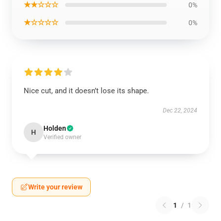
★★☆☆☆
0%
★☆☆☆☆
0%
Nice cut, and it doesn’t lose its shape.
Dec 22, 2024
Holden
H
Verified owner
Write your review
1
/
1