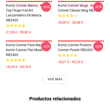
Kurtis Conner Manta - Kurtis
Kurtis Conner Mugs - Kurtis
-20%
-20%
Top Finger FanArt
Conner Classic Mug RB2403
Lanzamiento De Manta
RB2403
23,00 € - 26,68 €
31,28 € - 59,80 €
Kurtis Conner Face Masks -
Kurtis Conner Posters - Kurtis
-20%
-20%
Kurtis Conner Flat Mask
Conner Poster RB2403
RB2403
18,21 € - 42,22 €
18,29 € - 20,70 €
VER MÁS
Productos relacionados