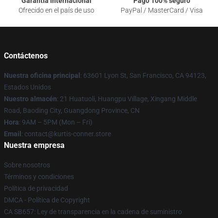
Garantía internacional
Pago 100% seguro
Ofrecido en el país de uso
PayPal / MasterCard / Visa
Contáctenos
Nuestra oficina principal
: 63601 Lyon St, San Francisco, CA 94123,
Estados Unidos
Nuestro almacén
: 21 Huatuoli, Huangpu Village, Xingang Middle
Road, Baoding City, Guangdong Province, CN
Hora
: 9AM – 5PM (Mon – Fri)
Email
: contact@kurtis-conner.store
Nuestra empresa
Sobre nosotros
Términos y condiciones
Política de privacidad
DMCA - Política de Copyright
CA SB657: Ley de transparencia en la cadena de suministro