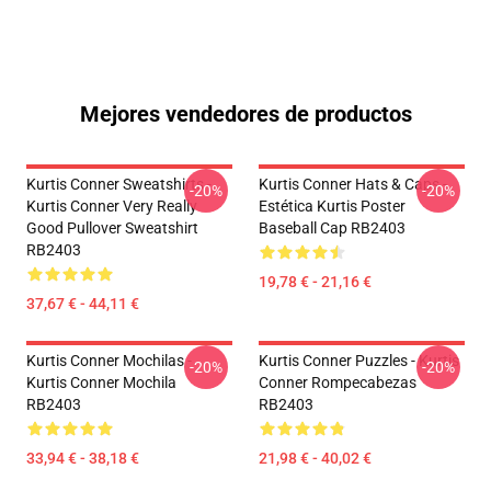
Mejores vendedores de productos
Kurtis Conner Sweatshirts -
Kurtis Conner Hats & Caps -
-20%
-20%
Kurtis Conner Very Really
Estética Kurtis Poster
Good Pullover Sweatshirt
Baseball Cap RB2403
RB2403
19,78 € - 21,16 €
37,67 € - 44,11 €
Kurtis Conner Mochilas -
Kurtis Conner Puzzles - Kurtis
-20%
-20%
Kurtis Conner Mochila
Conner Rompecabezas
RB2403
RB2403
33,94 € - 38,18 €
21,98 € - 40,02 €