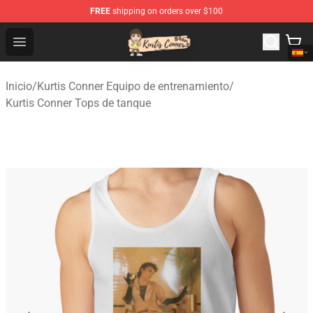
FREE
shipping on orders over $100
Kurtis Conner Store - Official Kurtis Conner Merchandise
Open menu
Inicio
/
Kurtis Conner Equipo de entrenamiento
/
Kurtis Conner Tops de tanque