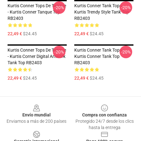
Kurtis Conner Tops De Tanque
Kurtis Conner Tank Tops -
-20%
-20%
- Kurtis Conner Tanque Top
Kurtis Trendy Style Tank Top
RB2403
RB2403
22,49 €
$24.45
22,49 €
$24.45
Kurtis Conner Tops De Tanque
Kurtis Conner Tank Tops -
-20%
-20%
- Kurtis Corner Digital Artwork
Kurtis Conner Tank Top
Tank Top RB2403
RB2403
22,49 €
$24.45
22,49 €
$24.45
Footer
Envío mundial
Compra con confianza
Enviamos a más de 200 países
Protegido 24/7 desde los clics
hasta la entrega