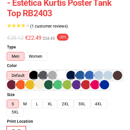
- Estética Kurtis Poster Tank
Top RB2403
(1 customer reviews)
€28.12
€22.49
-20%
$24.45
Type
Men
Women
Color
Default
Size
S
M
L
XL
2XL
3XL
4XL
5XL
Print Location