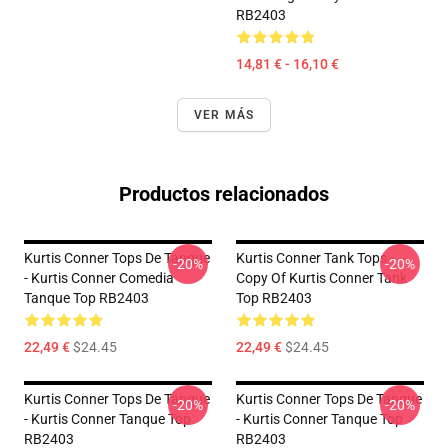
RB2403
14,81 € - 16,10 €
VER MÁS
Productos relacionados
Kurtis Conner Tops De Tanque
Kurtis Conner Tank Tops -
-20%
-20%
- Kurtis Conner Comedia
Copy Of Kurtis Conner Tank
Tanque Top RB2403
Top RB2403
22,49 €
$24.45
22,49 €
$24.45
Kurtis Conner Tops De Tanque
Kurtis Conner Tops De Tanque
-20%
-20%
- Kurtis Conner Tanque Top
- Kurtis Conner Tanque Top
RB2403
RB2403