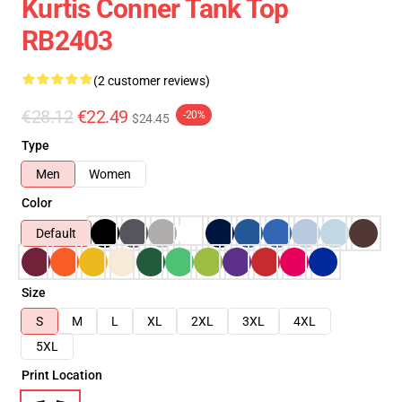
Kurtis Conner Tank Top
RB2403
(2 customer reviews)
€28.12
€22.49
-20%
$24.45
Type
Men
Women
Color
Default
Size
S
M
L
XL
2XL
3XL
4XL
5XL
Print Location