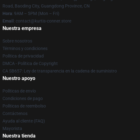
Road, Baoding City, Guangdong Province, CN
Hora
: 9AM – 5PM (Mon – Fri)
Email
: contact@kurtis-conner.store
Nuestra empresa
Sobre nosotros
Términos y condiciones
Política de privacidad
DMCA - Política de Copyright
CA SB657: Ley de transparencia en la cadena de suministro
Nuestro apoyo
Políticas de envío
Condiciones de pago
Políticas de reembolso
Contáctenos
Ayuda al cliente (FAQ)
Mayorista
Nuestra tienda