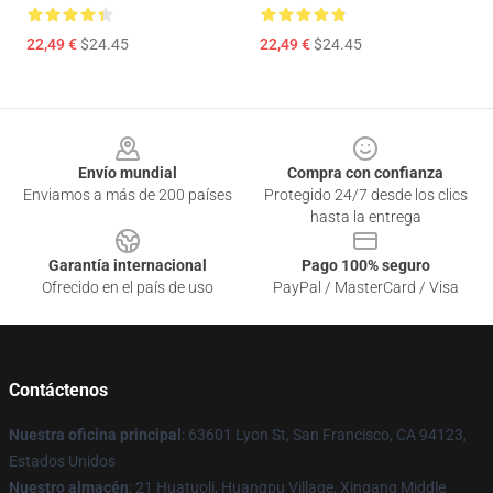
22,49 €
$24.45
22,49 €
$24.45
Footer
Envío mundial
Compra con confianza
Enviamos a más de 200 países
Protegido 24/7 desde los clics
hasta la entrega
Garantía internacional
Pago 100% seguro
Ofrecido en el país de uso
PayPal / MasterCard / Visa
Contáctenos
Nuestra oficina principal
: 63601 Lyon St, San Francisco, CA 94123,
Estados Unidos
Nuestro almacén
: 21 Huatuoli, Huangpu Village, Xingang Middle