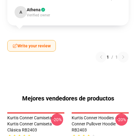
Athena
A
Verified owner
Write your review
1
/
1
Mejores vendedores de productos
Kurtis Conner Camisetas -
Kurtis Conner Hoodies - Kurtis
-20%
-20%
Kurtis Conner Camiseta
Conner Pullover Hoodie
Clásica RB2403
RB2403