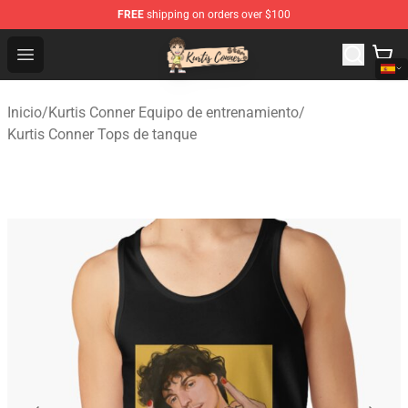
FREE
shipping on orders over $100
Kurtis Conner Store - Official Kurtis Conner Merchandise
Open menu
Inicio
/
Kurtis Conner Equipo de entrenamiento
/
Kurtis Conner Tops de tanque