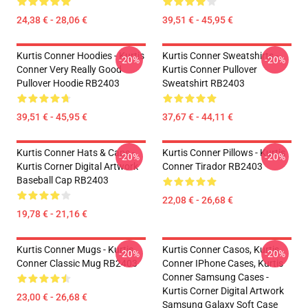
24,38 € - 28,06 €
39,51 € - 45,95 €
Kurtis Conner Hoodies - Kurtis
Kurtis Conner Sweatshirts -
-20%
-20%
Conner Very Really Good
Kurtis Conner Pullover
Pullover Hoodie RB2403
Sweatshirt RB2403
39,51 € - 45,95 €
37,67 € - 44,11 €
Kurtis Conner Hats & Caps -
Kurtis Conner Pillows - Kurtis
-20%
-20%
Kurtis Corner Digital Artwork
Conner Tirador RB2403
Baseball Cap RB2403
22,08 € - 26,68 €
19,78 € - 21,16 €
Kurtis Conner Mugs - Kurtis
Kurtis Conner Casos, Kurtis
-20%
-20%
Conner Classic Mug RB2403
Conner IPhone Cases, Kurtis
Conner Samsung Cases -
Kurtis Corner Digital Artwork
23,00 € - 26,68 €
Samsung Galaxy Soft Case