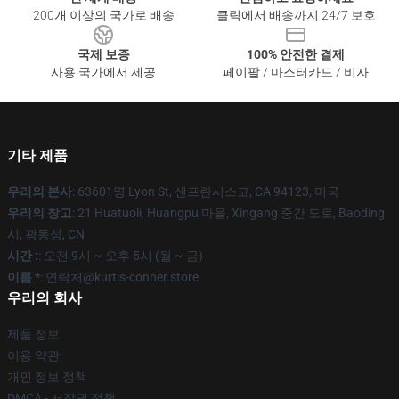
200개 이상의 국가로 배송
클릭에서 배송까지 24/7 보호
국제 보증
100% 안전한 결제
사용 국가에서 제공
페이팔 / 마스터카드 / 비자
기타 제품
우리의 본사
: 63601명 Lyon St, 샌프란시스코, CA 94123, 미국
우리의 창고
: 21 Huatuoli, Huangpu 마을, Xingang 중간 도로, Baoding
시, 광동성, CN
시간 :
: 오전 9시 ~ 오후 5시 (월 ~ 금)
이름 *
: 연락처@kurtis-conner.store
우리의 회사
제품 정보
이용 약관
개인 정보 정책
DMCA - 저작권 정책