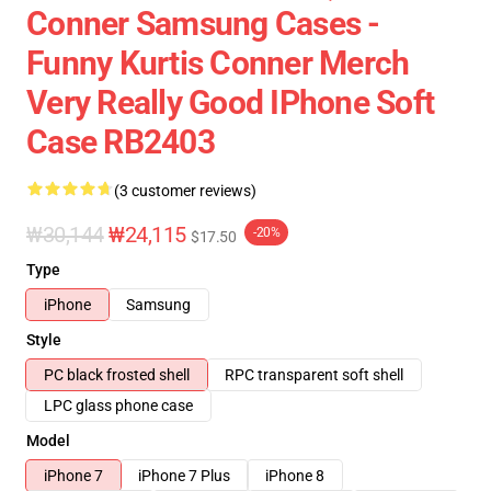
Conner Samsung Cases -
Funny Kurtis Conner Merch
Very Really Good IPhone Soft
Case RB2403
(3 customer reviews)
₩30,144
₩24,115
-20%
$17.50
Type
iPhone
Samsung
Style
PC black frosted shell
RPC transparent soft shell
LPC glass phone case
Model
iPhone 7
iPhone 7 Plus
iPhone 8