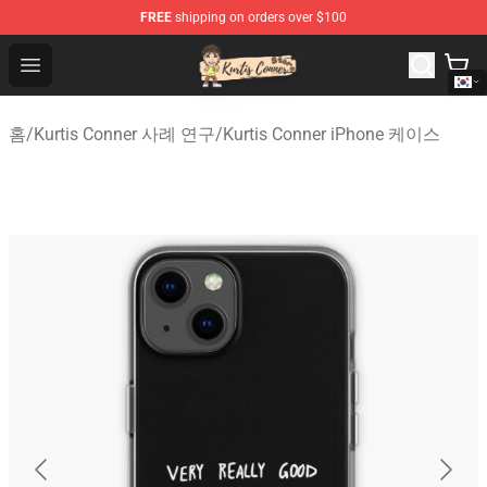
FREE
shipping on orders over $100
Kurtis Conner Store - Official Kurtis Conner Merchandise
Open menu
홈
/
Kurtis Conner 사례 연구
/
Kurtis Conner iPhone 케이스