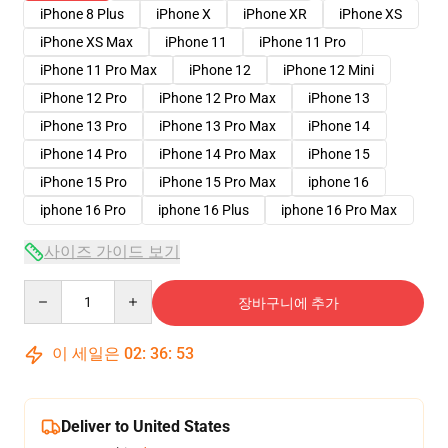
iPhone 8 Plus
iPhone X
iPhone XR
iPhone XS
iPhone XS Max
iPhone 11
iPhone 11 Pro
iPhone 11 Pro Max
iPhone 12
iPhone 12 Mini
iPhone 12 Pro
iPhone 12 Pro Max
iPhone 13
iPhone 13 Pro
iPhone 13 Pro Max
iPhone 14
iPhone 14 Pro
iPhone 14 Pro Max
iPhone 15
iPhone 15 Pro
iPhone 15 Pro Max
iphone 16
iphone 16 Pro
iphone 16 Plus
iphone 16 Pro Max
사이즈 가이드 보기
Quantity
장바구니에 추가
이 세일은
02
:
36
:
53
Deliver to United States