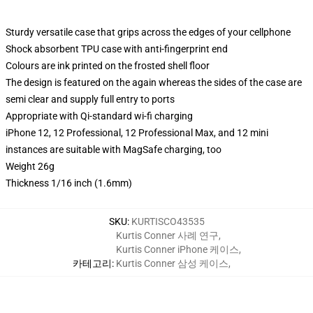
Sturdy versatile case that grips across the edges of your cellphone
Shock absorbent TPU case with anti-fingerprint end
Colours are ink printed on the frosted shell floor
The design is featured on the again whereas the sides of the case are
semi clear and supply full entry to ports
Appropriate with Qi-standard wi-fi charging
iPhone 12, 12 Professional, 12 Professional Max, and 12 mini
instances are suitable with MagSafe charging, too
Weight 26g
Thickness 1/16 inch (1.6mm)
SKU
:
KURTISCO43535
Kurtis Conner 사례 연구
,
Kurtis Conner iPhone 케이스
,
카테고리
:
Kurtis Conner 삼성 케이스
,