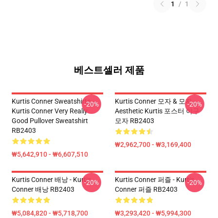
1
/
1
베스트셀러 제품
Kurtis Conner Sweatshirts -
Kurtis Conner 모자 & 모자 -
-20%
-20%
Kurtis Conner Very Really
Aesthetic Kurtis 포스터 야구
Good Pullover Sweatshirt
모자 RB2403
RB2403
₩2,962,700 - ₩3,169,400
₩5,642,910 - ₩6,607,510
Kurtis Conner 배낭 - Kurtis
Kurtis Conner 퍼즐 - Kurtis
-20%
-20%
Conner 배낭 RB2403
Conner 퍼즐 RB2403
₩5,084,820 - ₩5,718,700
₩3,293,420 - ₩5,994,300