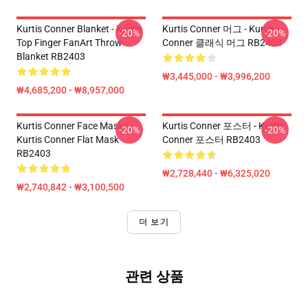
Kurtis Conner Blanket - Kurtis
Kurtis Conner 머그 - Kurtis
-20%
-20%
Top Finger FanArt Throw
Conner 클래식 머그 RB2403
Blanket RB2403
₩3,445,000 - ₩3,996,200
₩4,685,200 - ₩8,957,000
Kurtis Conner Face Masks -
Kurtis Conner 포스터 - Kurtis
-20%
-20%
Kurtis Conner Flat Mask
Conner 포스터 RB2403
RB2403
₩2,728,440 - ₩6,325,020
₩2,740,842 - ₩3,100,500
더 보기
관련 상품