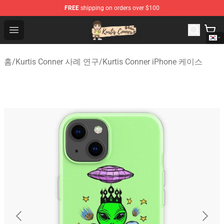
FREE
shipping on orders over $100
Kurtis Conner Store - Official Kurtis Conner Merchandise
Open menu
홈
/
Kurtis Conner 사례 연구
/
Kurtis Conner iPhone 케이스