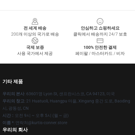
Footer
전 세계 배송
안심하고 쇼핑하세요
200개 이상의 국가로 배송
클릭에서 배송까지 24/7 보호
국제 보증
100% 안전한 결제
사용 국가에서 제공
페이팔 / 마스터카드 / 비자
기타 제품
우리의 본사
: 63601명 Lyon St, 샌프란시스코, CA 94123, 미국
우리의 창고
: 21 Huatuoli, Huangpu 마을, Xingang 중간 도로, Baoding
시, 광동성, CN
시간 :
: 오전 9시 ~ 오후 5시 (월 ~ 금)
이름 *
: 연락처@kurtis-conner.store
우리의 회사