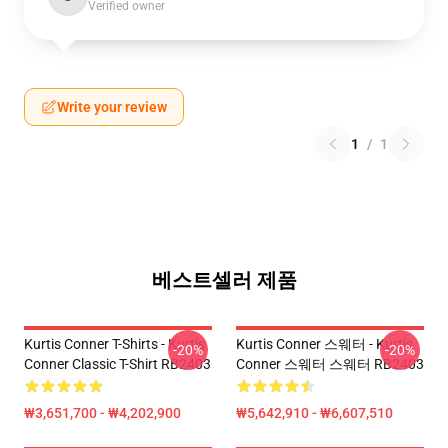
Verified owner
Write your review
1
/
1
베스트셀러 제품
Kurtis Conner T-Shirts - Kurtis
Kurtis Conner 스웨터 - Kurtis
-20%
-20%
Conner Classic T-Shirt RB2403
Conner 스웨터 스웨터 RB2403
₩3,651,700 - ₩4,202,900
₩5,642,910 - ₩6,607,510