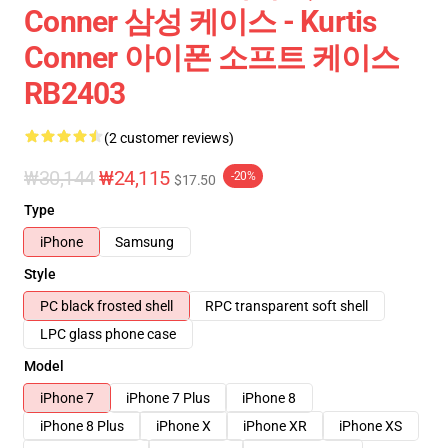
Conner 삼성 케이스 - Kurtis
Conner 아이폰 소프트 케이스
RB2403
(2 customer reviews)
₩30,144
₩24,115
-20%
$17.50
Type
iPhone
Samsung
Style
PC black frosted shell
RPC transparent soft shell
LPC glass phone case
Model
iPhone 7
iPhone 7 Plus
iPhone 8
iPhone 8 Plus
iPhone X
iPhone XR
iPhone XS