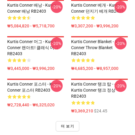
Kurtis Conner 배낭 - Kurtis
Kurtis Conner 베개 - Kurtis
-20%
-20%
Conner 배낭 RB2403
Conner 던지기 베개 RB2403
₩5,084,820 - ₩5,718,700
₩3,307,200 - ₩3,996,200
Kurtis Conner 머그 - Kurtis
Kurtis Conner Blanket - Kurtis
-20%
-20%
Conner 팬아트! 클래식 머그
Conner Throw Blanket
RB2403
RB2403
₩3,445,000 - ₩3,996,200
₩4,685,200 - ₩8,957,000
Kurtis Conner 포스터 - Kurtis
Kurtis Conner 탱크 탑 - - -
-20%
-20%
Conner 포스터 RB2403
Kurtis Conner 탱크 정상
RB2403
₩2,728,440 - ₩6,325,020
₩3,369,210
$24.45
더 보기