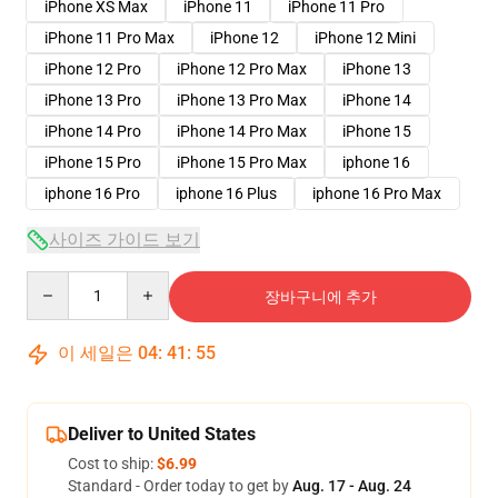
iPhone XS Max
iPhone 11
iPhone 11 Pro
iPhone 11 Pro Max
iPhone 12
iPhone 12 Mini
iPhone 12 Pro
iPhone 12 Pro Max
iPhone 13
iPhone 13 Pro
iPhone 13 Pro Max
iPhone 14
iPhone 14 Pro
iPhone 14 Pro Max
iPhone 15
iPhone 15 Pro
iPhone 15 Pro Max
iphone 16
iphone 16 Pro
iphone 16 Plus
iphone 16 Pro Max
사이즈 가이드 보기
Quantity
장바구니에 추가
이 세일은
04
:
41
:
54
Deliver to United States
Cost to ship:
$6.99
Standard - Order today to get by
Aug. 17 - Aug. 24