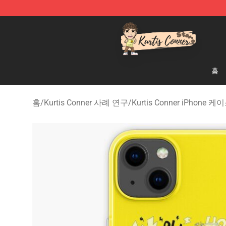
Kurtis Conner Store - Official Kurtis Conner Merchandi
홈
홈
/
Kurtis Conner 사례 연구
/
Kurtis Conner iPhone 케