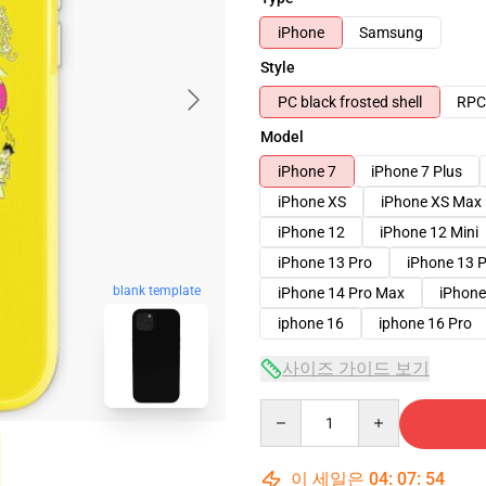
iPhone
Samsung
Style
PC black frosted shell
RPC 
Model
iPhone 7
iPhone 7 Plus
iPhone XS
iPhone XS Max
iPhone 12
iPhone 12 Mini
iPhone 13 Pro
iPhone 13 
blank template
iPhone 14 Pro Max
iPhone
iphone 16
iphone 16 Pro
사이즈 가이드 보기
Quantity
이 세일은
04
:
07
:
53