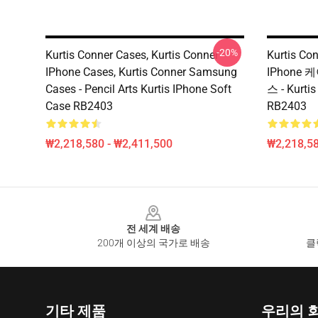
-20%
Kurtis Conner Cases, Kurtis Conner
Kurtis Co
IPhone Cases, Kurtis Conner Samsung
IPhone 케
Cases - Pencil Arts Kurtis IPhone Soft
스 - Kur
Case RB2403
RB2403
₩2,218,580 - ₩2,411,500
₩2,218,58
Footer
전 세계 배송
200개 이상의 국가로 배송
클
기타 제품
우리의 