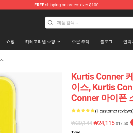
FREE
shipping on orders over $100
se Shop
쇼핑
카테고리별 쇼핑
주문 추적
블로그
연락
이스
Kurtis Conner 
이스, Kurtis Co
Conner 아이폰
(1 customer reviews
₩30,144
₩24,115
$17.50
Type