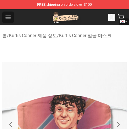
FREE
shipping on orders over $100
Kurtis Conner Store - Official Kurtis Conner Merchandise
Open menu
홈
/
Kurtis Conner 제품 정보
/
Kurtis Conner 얼굴 마스크