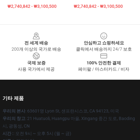
₩2,740,842 - ₩3,100,500
₩2,740,842 - ₩3,100,500
Footer
전 세계 배송
안심하고 쇼핑하세요
200개 이상의 국가로 배송
클릭에서 배송까지 24/7 보호
국제 보증
100% 안전한 결제
사용 국가에서 제공
페이팔 / 마스터카드 / 비자
기타 제품
우리의 본사
: 63601명 Lyon St, 샌프란시스코, CA 94123, 미국
우리의 창고
: 21 Huatuoli, Huangpu 마을, Xingang 중간 도로, Baoding
시, 광동성, CN
시간 :
: 오전 9시 ~ 오후 5시 (월 ~ 금)