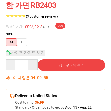
한 가면 RB2403
(3 customer reviews)
₩34,278
₩27,422
-20%
$19.90
Size
M
L
사이즈 가이드 보기
Quantity
장바구니에 추가
이 세일은
04
:
09
:
54
Deliver to United States
Cost to ship:
$6.99
Standard - Order today to get by
Aug. 15 - Aug. 22