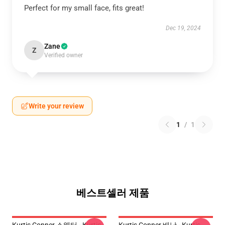
Perfect for my small face, fits great!
Dec 19, 2024
Zane
Z
Verified owner
Write your review
1
/
1
베스트셀러 제품