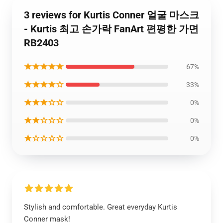
3 reviews for Kurtis Conner 얼굴 마스크
- Kurtis 최고 손가락 FanArt 편평한 가면
RB2403
★★★★★
67%
★★★★☆
33%
★★★☆☆
0%
★★☆☆☆
0%
★☆☆☆☆
0%
Stylish and comfortable. Great everyday Kurtis
Conner mask!