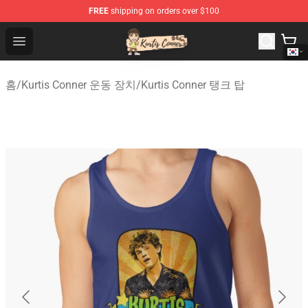
FREE
shipping on orders over $100
Kurtis Conner Store - Official Kurtis Conner Merchandise
Open menu
홈
/
Kurtis Conner 운동 장치
/
Kurtis Conner 탱크 탑