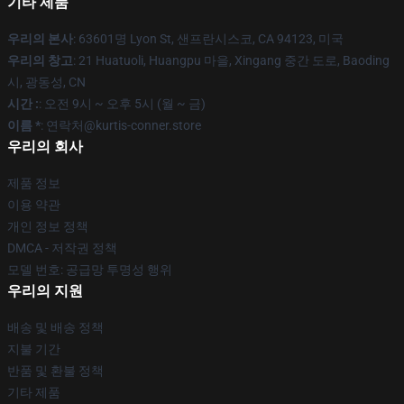
기타 제품
우리의 본사
: 63601명 Lyon St, 샌프란시스코, CA 94123, 미국
우리의 창고
: 21 Huatuoli, Huangpu 마을, Xingang 중간 도로, Baoding
시, 광동성, CN
시간 :
: 오전 9시 ~ 오후 5시 (월 ~ 금)
이름 *
: 연락처@kurtis-conner.store
우리의 회사
제품 정보
이용 약관
개인 정보 정책
DMCA - 저작권 정책
모델 번호: 공급망 투명성 행위
우리의 지원
배송 및 배송 정책
지불 기간
반품 및 환불 정책
기타 제품