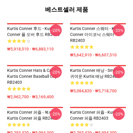
베스트셀러 제품
Kurtis Conner 후드 - Kurtis
Kurtis Conner 스웨터 - Kurtis
-20%
-20%
Conner 풀 오버 후드 RB2403
Conner 아이코닉 스웨터
RB2403
₩5,918,510 - ₩6,883,110
₩5,642,910 - ₩6,607,510
Kurtis Conner Hats & Caps -
Kurtis Conner 배낭 - Smilling
-20%
-20%
Kurtis Conner Baseball Cap
귀여운 Kurtis 배낭 RB2403
RB2403
₩5,084,820 - ₩5,718,700
₩2,962,700 - ₩3,169,400
Kurtis Conner 퍼즐 - 복사
Kurtis Conner 퍼즐 - Kurtis
-20%
-20%
Kurtis Conner 퍼즐 RB2403
Conner 퍼즐 RB2403
₩3,293,420 - ₩5,994,300
₩3,293,420 - ₩5,994,300