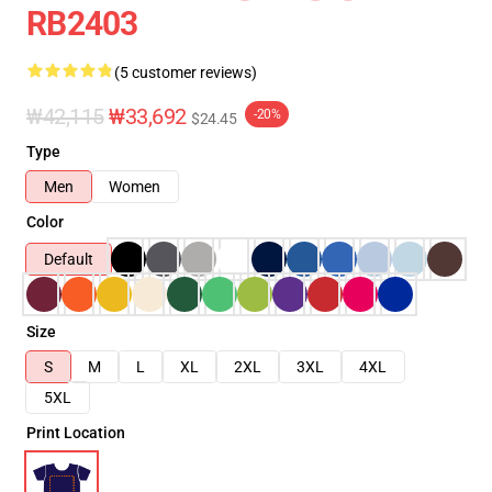
RB2403
(5 customer reviews)
₩42,115
₩33,692
-20%
$24.45
Type
Men
Women
Color
Default
Size
S
M
L
XL
2XL
3XL
4XL
5XL
Print Location