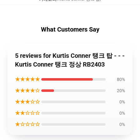
What Customers Say
5 reviews for Kurtis Conner 탱크 탑 - - -
Kurtis Conner 탱크 정상 RB2403
★★★★★
80%
★★★★☆
20%
★★★☆☆
0%
★★☆☆☆
0%
★☆☆☆☆
0%