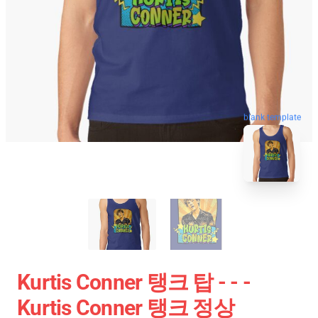
blank template
Kurtis Conner 탱크 탑 - - -
Kurtis Conner 탱크 정상