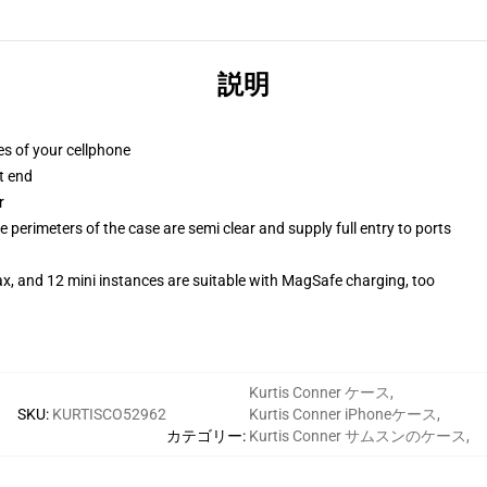
説明
es of your cellphone
t end
r
 perimeters of the case are semi clear and supply full entry to ports
x, and 12 mini instances are suitable with MagSafe charging, too
Kurtis Conner ケース
,
SKU
:
KURTISCO52962
Kurtis Conner iPhoneケース
,
カテゴリー
:
Kurtis Conner サムスンのケース
,