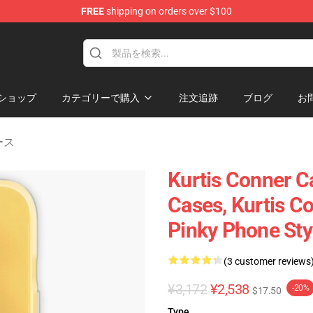
FREE
shipping on orders over $100
se Shop
ショップ
カテゴリーで購入
注文追跡
ブログ
お
ケース
Kurtis Conner C
Cases, Kurtis C
Pinky Phone Sty
(3 customer reviews
¥3,172
¥2,538
-20%
$17.50
Type