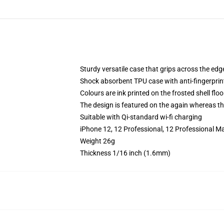
Sturdy versatile case that grips across the edg
Shock absorbent TPU case with anti-fingerprin
Colours are ink printed on the frosted shell floo
The design is featured on the again whereas the
Suitable with Qi-standard wi-fi charging
iPhone 12, 12 Professional, 12 Professional Ma
Weight 26g
Thickness 1/16 inch (1.6mm)