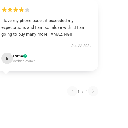
I love my phone case , it exceeded my
expectations and I am so Inlove with it! I am
going to buy many more , AMAZING!!
Dec 22, 2024
Esme
E
Verified owner
1
/
1