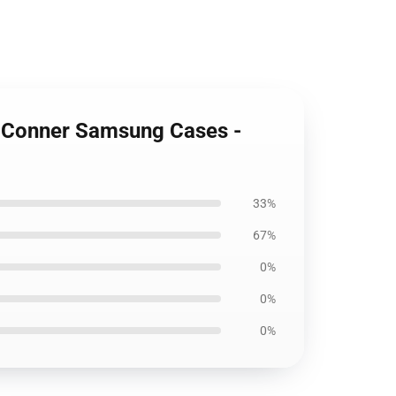
is Conner Samsung Cases -
33%
67%
0%
0%
0%