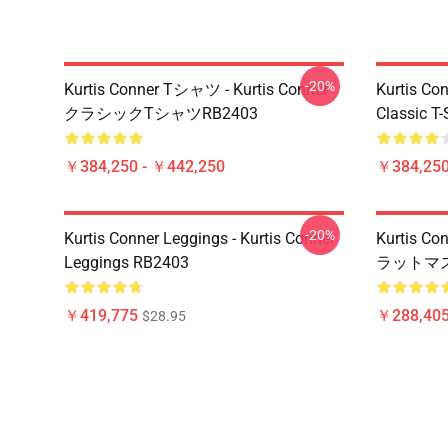
-20%
Kurtis Conner Tシャツ - Kurtis Conner
Kurtis Con
クラシックTシャツRB2403
Classic T
￥384,250 - ￥442,250
￥384,250
-20%
Kurtis Conner Leggings - Kurtis Conner
Kurtis Co
Leggings RB2403
ラットマス
￥419,775
￥288,405
$28.95