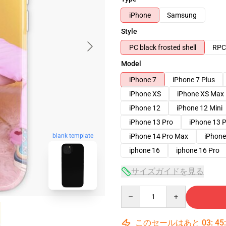
iPhone
Samsung
Style
PC black frosted shell
RPC 
Model
iPhone 7
iPhone 7 Plus
iPhone XS
iPhone XS Max
iPhone 12
iPhone 12 Mini
iPhone 13 Pro
iPhone 13 
iPhone 14 Pro Max
iPhone
blank template
iphone 16
iphone 16 Pro
サイズガイドを見る
Quantity
このセールはあと
03
:
45