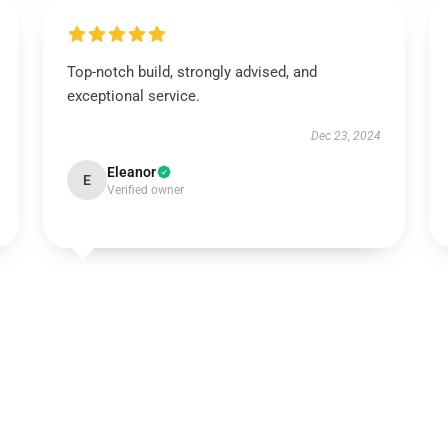
Top-notch build, strongly advised, and
exceptional service.
Dec 23, 2024
Eleanor
E
Verified owner